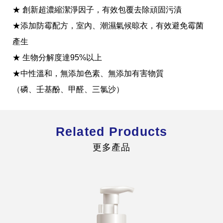
★ 創新超濃縮潔淨因子，有效包覆去除頑固污漬
★添加防霉配方，室內、潮濕氣候晾衣，有效避免霉菌
產生
★ 生物分解度達95%以上
全球經營版圖
★中性溫和，無添加色素、無添加有害物質
（磷、壬基酚、甲醛、三氯沙）
股東服務
人才招募
查詢即時股價與歷年股利資訊
Related Products
人，是花仙子企業最珍視的重要資產
更多產品