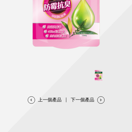
天然清潔洗劑
透過各種型態及管道與利害關係人建立友善溝通平台
股東會相關重要事項與發佈
協助解決您對產品的疑問
居家打掃工具
防蚊驅蟲
經營團隊
ESG永續發展
公司治理
代工服務
重視企業道德、遵守法治，並積極參與社會公益，追求
提升資訊透明度為遵循原則，逐步推動各項制度及辦法
我們提供完整與品質保證的代工服務(ODM/OEM)
永續發展