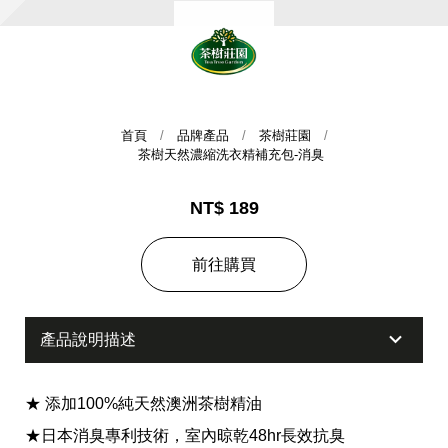
首頁
品牌產品
茶樹莊園
茶樹天然濃縮洗衣精補充包-消臭
NT$ 189
集團歷史
前往購買
財務資訊
海外代理
提供年報、每季財報、法說會資訊
不斷創新突破，致力提供消費者更舒適、方便的居家生
產品說明描述
活
★ 添加100%純天然澳洲茶樹精油
★日本消臭專利技術，室內晾乾48hr長效抗臭