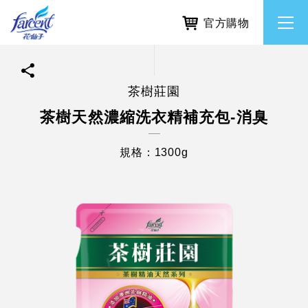
官方購物
茶樹莊園
繁體中文
所有品牌
茶樹天然濃縮洗衣精補充包-消臭
English
香氛去味
規格：1300g
個人護理
除濕防霉
居家清潔洗劑
使命與核心價值
利害關係人互動與經營
重大訊息
常見問題