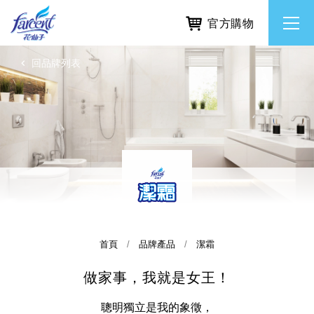
官方購物
回品牌列表
繁體中文
所有品牌
English
香氛去味
個人護理
除濕防霉
首頁
品牌產品
潔霜
做家事，我就是女王！
居家清潔洗劑
使命與核心價值
利害關係人互動與經營
重大訊息
常見問題
聰明獨立是我的象徵，