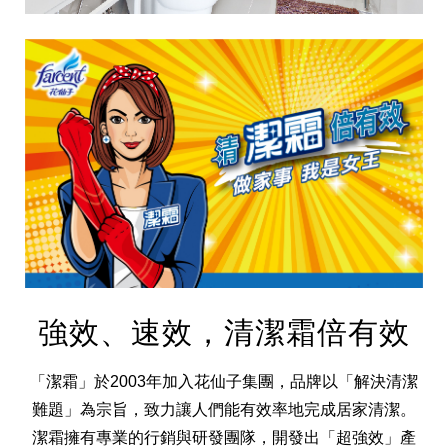
集團歷史
財務資訊
海外代理
提供年報、每季財報、法說會資訊
不斷創新突破，致力提供消費者更舒適、方便的居家生
強效、速效，清潔霜倍有效
活
「潔霜」於2003年加入花仙子集團，品牌以「解決清潔
難題」為宗旨，致力讓人們能有效率地完成居家清潔。
潔霜擁有專業的行銷與研發團隊，開發出「超強效」產