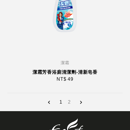
潔霜
潔霜芳香浴廁清潔劑-清新皂香
NT$ 49
1
2