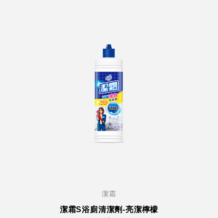
潔霜
潔霜S浴廁清潔劑-亮潔檸檬