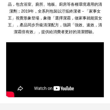
品，包含浴室、廁所、地板、廚房等各種環境適用的清
潔劑；2019年，全系列包裝以汙垢終潔者－「家事女
王」視覺形象登場，象徵「選擇潔霜，做家事就能當女
王」，產品同步升級清潔配方，強調「強效、速效，清
潔霜倍有效」，提供給消費者更好的清潔體驗。
全球經營版圖
股東服務
人才招募
查詢即時股價與歷年股利資訊
人，是花仙子企業最珍視的重要資產