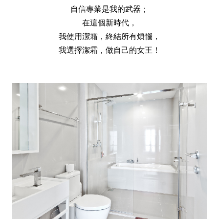
天然清潔洗劑
自信專業是我的武器；
透過各種型態及管道與利害關係人建立友善溝通平台
股東會相關重要事項與發佈
協助解決您對產品的疑問
在這個新時代，
居家打掃工具
我使用潔霜，終結所有煩惱，
我選擇潔霜，做自己的女王！
防蚊驅蟲
經營團隊
ESG永續發展
公司治理
代工服務
重視企業道德、遵守法治，並積極參與社會公益，追求
提升資訊透明度為遵循原則，逐步推動各項制度及辦法
我們提供完整與品質保證的代工服務(ODM/OEM)
永續發展