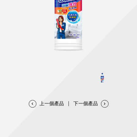
天然清潔洗劑
透過各種型態及管道與利害關係人建立友善溝通平台
股東會相關重要事項與發佈
協助解決您對產品的疑問
居家打掃工具
防蚊驅蟲
經營團隊
ESG永續發展
公司治理
代工服務
重視企業道德、遵守法治，並積極參與社會公益，追求
提升資訊透明度為遵循原則，逐步推動各項制度及辦法
我們提供完整與品質保證的代工服務(ODM/OEM)
永續發展