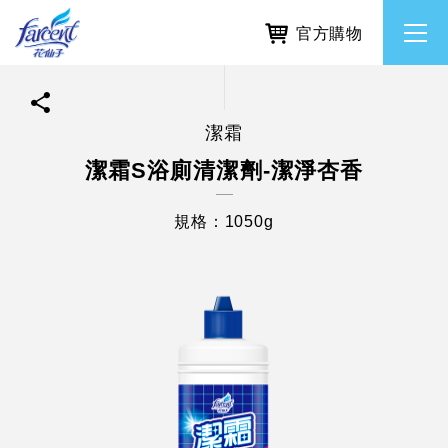
官方購物
潔霜
繁體中文
所有品牌
潔霜S浴廁清潔劑-潔淨杏香
English
香氛去味
規格：1050g
個人護理
除濕防霉
居家清潔洗劑
使命與核心價值
利害關係人互動與經營
重大訊息
常見問題