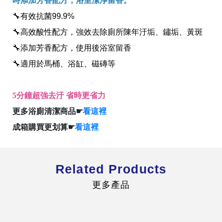
時添加芳香配方，浴室潔淨留香。
🔧有效抗菌99.9%
🔧高效酸性配方，強效去除廁所陳年汙垢、鏽垢、黃斑
🔧添加芳香配方，使用後浴室留香
🔧適用於馬桶、浴缸、磁磚等
全球經營版圖
5分鐘超強去汙 省時更省力
股東服務
更多浴廁清潔商品☛
看這裡
人才招募
查詢即時股價與歷年股利資訊
成箱購買更划算☛
看這裡
人，是花仙子企業最珍視的重要資產
Related Products
更多產品