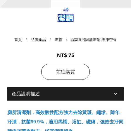
首頁
品牌產品
潔霜
潔霜S浴廁清潔劑-潔淨杏香
NT$ 75
集團歷史
前往購買
財務資訊
海外代理
產品說明描述
提供年報、每季財報、法說會資訊
不斷創新突破，致力提供消費者更舒適、方便的居家生
活
廁所清潔劑，高效酸性配方強力去除黃斑、鏽垢、陳年
汙漬，抗菌99.9%，適用馬桶、浴缸、磁磚，強效去汙同