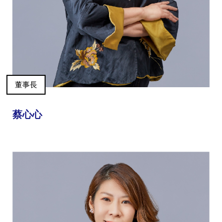
董事長
蔡心心
集團歷史
財務資訊
海外代理
提供年報、每季財報、法說會資訊
不斷創新突破，致力提供消費者更舒適、方便的居家生
活