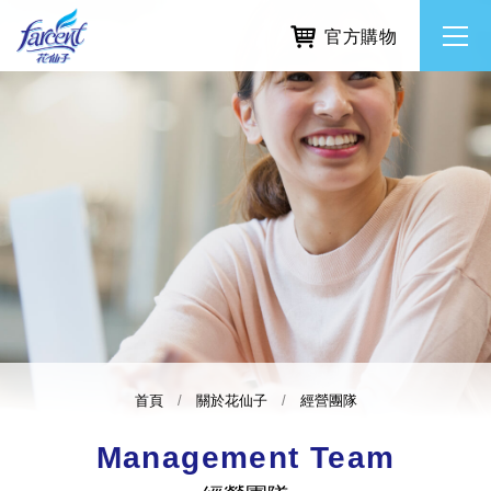
官方購物
繁體中文
所有品牌
English
香氛去味
個人護理
除濕防霉
首頁
關於花仙子
經營團隊
居家清潔洗劑
Management Team
使命與核心價值
利害關係人互動與經營
重大訊息
常見問題