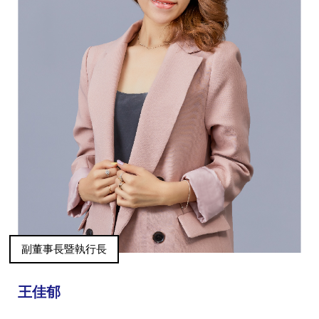
全球經營版圖
股東服務
人才招募
查詢即時股價與歷年股利資訊
人，是花仙子企業最珍視的重要資產
副董事長暨執行長
王佳郁