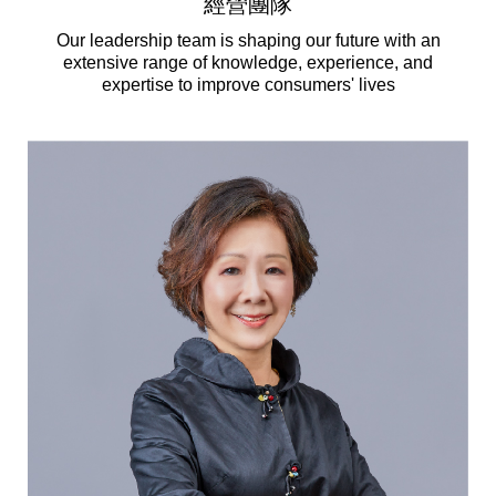
經營團隊
天然清潔洗劑
透過各種型態及管道與利害關係人建立友善溝通平台
股東會相關重要事項與發佈
協助解決您對產品的疑問
Our leadership team is shaping our future with an
extensive range of knowledge, experience, and
居家打掃工具
expertise to improve consumers' lives
防蚊驅蟲
經營團隊
ESG永續發展
公司治理
代工服務
重視企業道德、遵守法治，並積極參與社會公益，追求
提升資訊透明度為遵循原則，逐步推動各項制度及辦法
我們提供完整與品質保證的代工服務(ODM/OEM)
永續發展