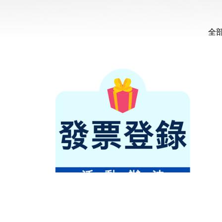
全
離塵不離城 寓見大自然 發票登錄抽