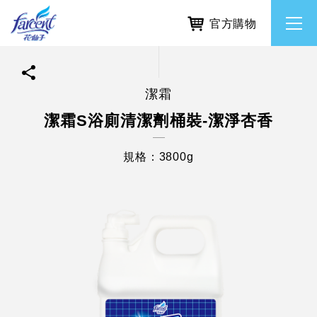
官方購物
潔霜
繁體中文
所有品牌
潔霜S浴廁清潔劑桶裝-潔淨杏香
English
香氛去味
規格：3800g
個人護理
除濕防霉
居家清潔洗劑
使命與核心價值
利害關係人互動與經營
重大訊息
常見問題