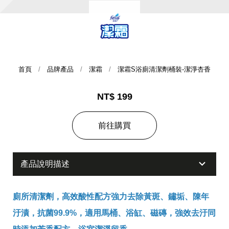
首頁
品牌產品
潔霜
潔霜S浴廁清潔劑桶裝-潔淨杏香
NT$ 199
集團歷史
前往購買
財務資訊
海外代理
產品說明描述
提供年報、每季財報、法說會資訊
不斷創新突破，致力提供消費者更舒適、方便的居家生
活
廁所清潔劑，高效酸性配方強力去除黃斑、鏽垢、陳年
汙漬，抗菌99.9%，適用馬桶、浴缸、磁磚，強效去汙同