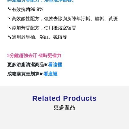
時添加芳香配方，浴室潔淨留香。
🔧有效抗菌99.9%
🔧高效酸性配方，強效去除廁所陳年汙垢、鏽垢、黃斑
🔧添加芳香配方，使用後浴室留香
🔧適用於馬桶、浴缸、磁磚等
全球經營版圖
5分鐘超強去汙 省時更省力
股東服務
更多浴廁清潔商品☛
看這裡
人才招募
查詢即時股價與歷年股利資訊
成箱購買更划算☛
看這裡
人，是花仙子企業最珍視的重要資產
Related Products
更多產品