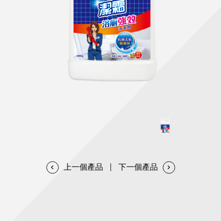
天然清潔洗劑
透過各種型態及管道與利害關係人建立友善溝通平台
股東會相關重要事項與發佈
協助解決您對產品的疑問
居家打掃工具
防蚊驅蟲
經營團隊
ESG永續發展
公司治理
代工服務
重視企業道德、遵守法治，並積極參與社會公益，追求
提升資訊透明度為遵循原則，逐步推動各項制度及辦法
我們提供完整與品質保證的代工服務(ODM/OEM)
永續發展