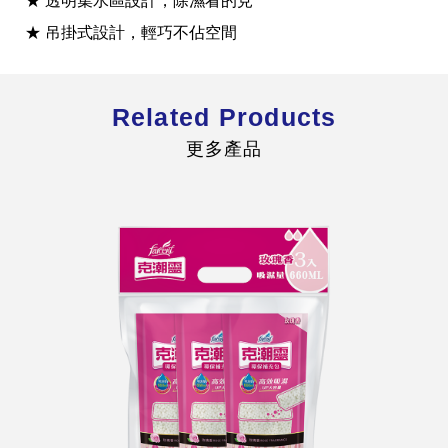
★ 透明集水區設計，除濕看的見
★ 吊掛式設計，輕巧不佔空間
Related Products
全球經營版圖
更多產品
股東服務
人才招募
查詢即時股價與歷年股利資訊
人，是花仙子企業最珍視的重要資產