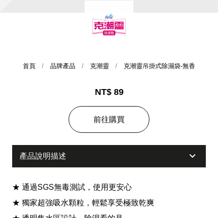
首頁
品牌產品
克潮靈
克潮靈吊掛式除濕袋-無香
NT$ 89
集團歷史
前往購買
財務資訊
海外代理
產品說明描述
提供年報、每季財報、法說會資訊
不斷創新突破，致力提供消費者更舒適、方便的居家生
活
★ 通過SGS無毒測試，使用更安心
★ 獨家超強吸水顆粒，輕鬆享受極致乾爽