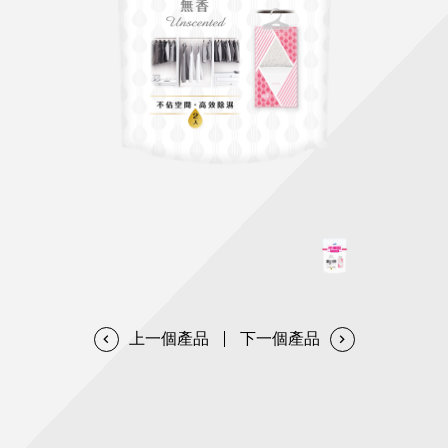
天然清潔洗劑
透過各種型態及管道與利害關係人建立友善溝通平台
股東會相關重要事項與發佈
協助解決您對產品的疑問
居家打掃工具
防蚊驅蟲
經營團隊
ESG永續發展
公司治理
代工服務
重視企業道德、遵守法治，並積極參與社會公益，追求
提升資訊透明度為遵循原則，逐步推動各項制度及辦法
我們提供完整與品質保證的代工服務(ODM/OEM)
永續發展