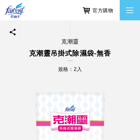
官方購物
克潮靈
繁體中文
所有品牌
克潮靈吊掛式除濕袋-無香
English
香氛去味
規格：2入
個人護理
除濕防霉
居家清潔洗劑
使命與核心價值
利害關係人互動與經營
重大訊息
常見問題