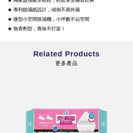
★ 獨家超強吸水顆粒，輕鬆享受極致乾爽
★ 專利鎖濕紙設計，傾倒不易外漏
★ 微型小空間除濕機，小坪數不佔空間
★ 無香劑型，香味不打架！
全球經營版圖
Related Products
更多產品
股東服務
人才招募
查詢即時股價與歷年股利資訊
人，是花仙子企業最珍視的重要資產