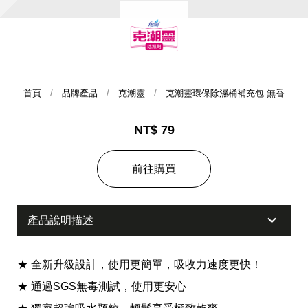
首頁
品牌產品
克潮靈
克潮靈環保除濕桶補充包-無香
NT$ 79
集團歷史
前往購買
財務資訊
海外代理
產品說明描述
提供年報、每季財報、法說會資訊
不斷創新突破，致力提供消費者更舒適、方便的居家生
活
★ 全新升級設計，使用更簡單，吸收力速度更快！
★ 通過SGS無毒測試，使用更安心