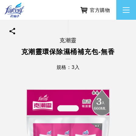
官方購物
克潮靈
繁體中文
所有品牌
克潮靈環保除濕桶補充包-無香
English
香氛去味
規格：3入
個人護理
除濕防霉
居家清潔洗劑
使命與核心價值
利害關係人互動與經營
重大訊息
常見問題