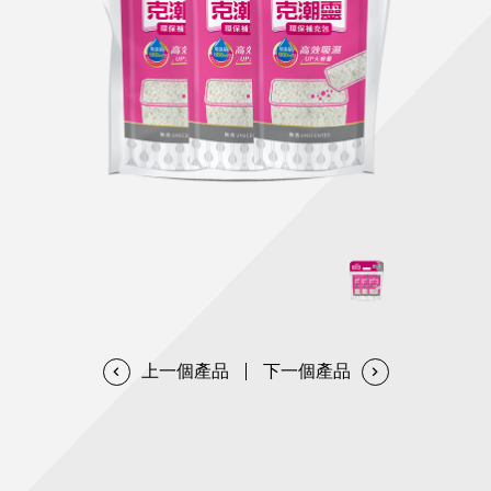
天然清潔洗劑
透過各種型態及管道與利害關係人建立友善溝通平台
股東會相關重要事項與發佈
協助解決您對產品的疑問
居家打掃工具
防蚊驅蟲
經營團隊
ESG永續發展
公司治理
代工服務
重視企業道德、遵守法治，並積極參與社會公益，追求
提升資訊透明度為遵循原則，逐步推動各項制度及辦法
我們提供完整與品質保證的代工服務(ODM/OEM)
永續發展