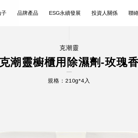
仙子
品牌產品
ESG永續發展
投資人關係
聯
克潮靈
克潮靈櫥櫃用除濕劑-玫瑰
規格：210g*4入