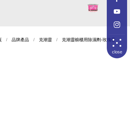
頁
品牌產品
克潮靈
克潮靈櫥櫃用除濕劑-玫瑰香
close