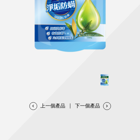
天然清潔洗劑
透過各種型態及管道與利害關係人建立友善溝通平台
股東會相關重要事項與發佈
協助解決您對產品的疑問
居家打掃工具
防蚊驅蟲
經營團隊
ESG永續發展
公司治理
代工服務
重視企業道德、遵守法治，並積極參與社會公益，追求
提升資訊透明度為遵循原則，逐步推動各項制度及辦法
我們提供完整與品質保證的代工服務(ODM/OEM)
永續發展