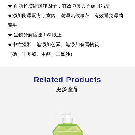
★ 創新超濃縮潔淨因子，有效包覆去除頑固污漬
★添加防霉配方，室內、潮濕氣候晾衣，有效避免霉菌
產生
★ 生物分解度達95%以上
全球經營版圖
★中性溫和，無添加色素、無添加有害物質
（磷、壬基酚、甲醛、三氯沙）
股東服務
人才招募
查詢即時股價與歷年股利資訊
Related Products
人，是花仙子企業最珍視的重要資產
更多產品