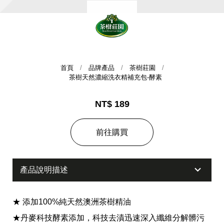
首頁
品牌產品
茶樹莊園
茶樹天然濃縮洗衣精補充包-酵素
NT$ 189
集團歷史
前往購買
財務資訊
海外代理
提供年報、每季財報、法說會資訊
不斷創新突破，致力提供消費者更舒適、方便的居家生
產品說明描述
活
★ 添加100%純天然澳洲茶樹精油
★丹麥科技酵素添加，科技去漬迅速深入纖維分解髒污