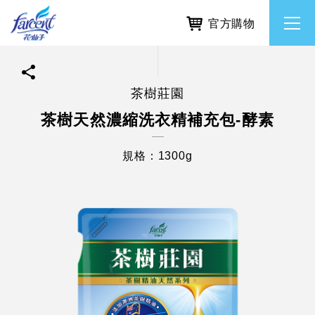
官方購物
茶樹莊園
繁體中文
所有品牌
茶樹天然濃縮洗衣精補充包-酵素
English
香氛去味
規格：1300g
個人護理
除濕防霉
居家清潔洗劑
使命與核心價值
利害關係人互動與經營
重大訊息
常見問題