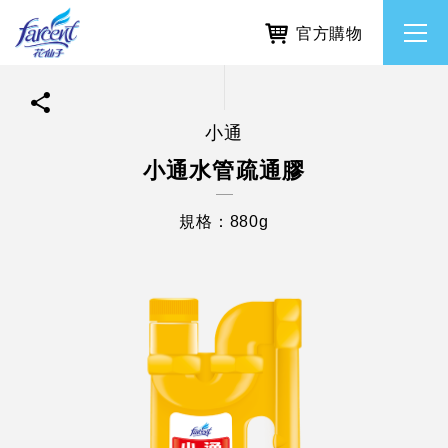
官方購物
小通
繁體中文
所有品牌
小通水管疏通膠
English
香氛去味
規格：880g
個人護理
除濕防霉
居家清潔洗劑
使命與核心價值
利害關係人互動與經營
重大訊息
常見問題