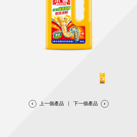
天然清潔洗劑
透過各種型態及管道與利害關係人建立友善溝通平台
股東會相關重要事項與發佈
協助解決您對產品的疑問
居家打掃工具
防蚊驅蟲
經營團隊
ESG永續發展
公司治理
代工服務
重視企業道德、遵守法治，並積極參與社會公益，追求
提升資訊透明度為遵循原則，逐步推動各項制度及辦法
我們提供完整與品質保證的代工服務(ODM/OEM)
永續發展