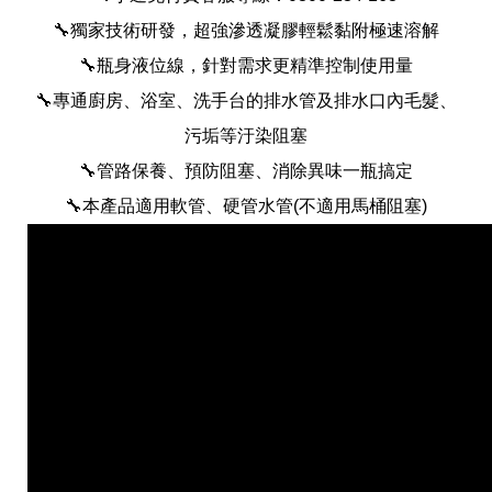
🔧獨家技術研發，超強滲透凝膠輕鬆黏附極速溶解
🔧瓶⾝液位線，針對需求更精準控制使用量
🔧專通廚房、浴室、洗手台的排水管及排水口內毛髮、
污垢等汙染阻塞
全球經營版圖
🔧管路保養、預防阻塞、消除異味一瓶搞定
🔧本產品適用軟管、硬管水管(不適用馬桶阻塞)
股東服務
人才招募
查詢即時股價與歷年股利資訊
人，是花仙子企業最珍視的重要資產