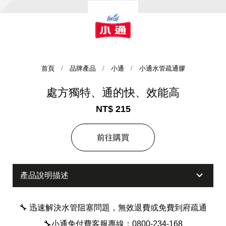
首頁
品牌產品
小通
小通水管疏通膠
處方獨特、通的快、效能高
NT$ 215
集團歷史
前往購買
財務資訊
海外代理
提供年報、每季財報、法說會資訊
不斷創新突破，致力提供消費者更舒適、方便的居家生
活
產品說明描述
🔧 迅速解決水管阻塞問題，無效退費或免費到府疏通
🔧小通免付費客服專線：0800-234-168