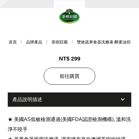
首頁
品牌產品
茶樹莊園
雙效蔬果食器洗滌液-酵素油切
NT$ 299
集團歷史
前往購買
財務資訊
海外代理
產品說明描述
提供年報、每季財報、法說會資訊
不斷創新突破，致力提供消費者更舒適、方便的居家生
活
★ 美國AS低敏檢測通過(美國FDA認證檢測機構), 溫和洗
淨不咬手