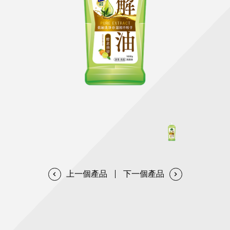
天然清潔洗劑
透過各種型態及管道與利害關係人建立友善溝通平台
股東會相關重要事項與發佈
協助解決您對產品的疑問
居家打掃工具
防蚊驅蟲
經營團隊
ESG永續發展
公司治理
代工服務
重視企業道德、遵守法治，並積極參與社會公益，追求
提升資訊透明度為遵循原則，逐步推動各項制度及辦法
我們提供完整與品質保證的代工服務(ODM/OEM)
永續發展