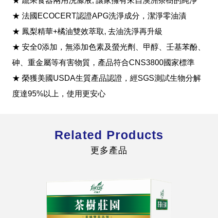
★ 蔬果食器兩用洗滌液, 讓家擁有來自澳洲茶樹的純淨
★ 法國ECOCERT認證APG洗淨成分，潔淨零油漬
★ 鳳梨精華+橘油雙效萃取, 去油洗淨再升級
★ 安全0添加，無添加色素及螢光劑、甲醇、壬基苯酚、
砷、重金屬等有害物質，產品符合CNS3800國家標準
全球經營版圖
★ 榮獲美國USDA生質產品認證，經SGS測試生物分解
度達95%以上，使用更安心
股東服務
人才招募
查詢即時股價與歷年股利資訊
Related Products
人，是花仙子企業最珍視的重要資產
更多產品