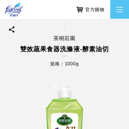
官方購物
茶樹莊園
繁體中文
所有品牌
雙效蔬果食器洗滌液-酵素油切
English
香氛去味
規格：1000g
個人護理
除濕防霉
居家清潔洗劑
使命與核心價值
利害關係人互動與經營
重大訊息
常見問題