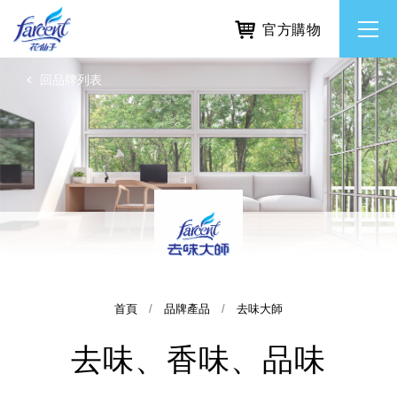
官方購物
回品牌列表
繁體中文
所有品牌
English
香氛去味
個人護理
除濕防霉
首頁
品牌產品
去味大師
去味、香味、品味
居家清潔洗劑
使命與核心價值
利害關係人互動與經營
重大訊息
常見問題