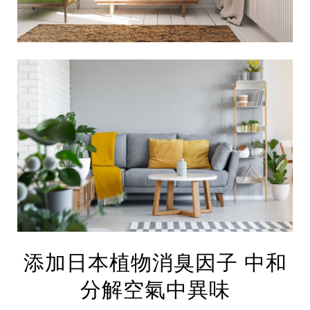
集團歷史
財務資訊
海外代理
提供年報、每季財報、法說會資訊
不斷創新突破，致力提供消費者更舒適、方便的居家生
活
添加日本植物消臭因子 中和
分解空氣中異味