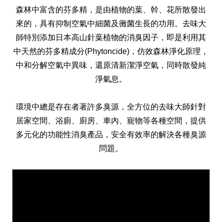
森林中富含的芬多精，是由植物的葉、幹、花所散發出
來的，具有抑制空氣中細菌及黴菌生長的功用。去味大
師特別添加日本高山針葉植物的消臭因子，即是利用其
中天然的芬多精成分(Phytoncide)，仿效森林淨化原理，
中和分解空氣中異味，還原清新潔淨空氣，同時散發純
全球經營版圖
淨氣息。
環境中總是存在者著許多臭源，全方位的去味大師針對
股東服務
人才招募
居家空間、浴廁、廚房、車內、寵物等各種空間，提供
查詢即時股價與歷年股利資訊
多元化的功能性消臭產品，安全有效率的解決各種臭源
人，是花仙子企業最珍視的重要資產
問題。