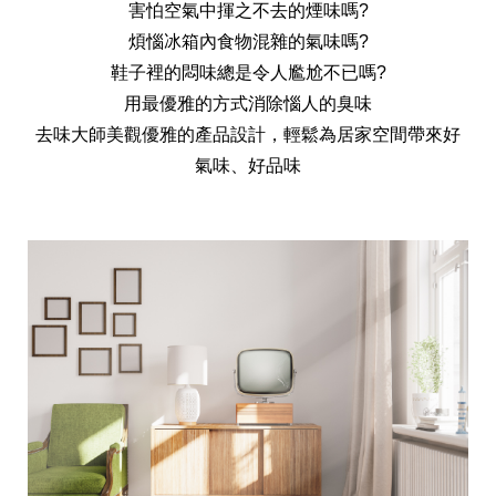
害怕空氣中揮之不去的煙味嗎?
天然清潔洗劑
透過各種型態及管道與利害關係人建立友善溝通平台
股東會相關重要事項與發佈
協助解決您對產品的疑問
煩惱冰箱內食物混雜的氣味嗎?
鞋子裡的悶味總是令人尷尬不已嗎?
居家打掃工具
用最優雅的方式消除惱人的臭味
去味大師美觀優雅的產品設計，輕鬆為居家空間帶來好
防蚊驅蟲
氣味、好品味
經營團隊
ESG永續發展
公司治理
代工服務
重視企業道德、遵守法治，並積極參與社會公益，追求
提升資訊透明度為遵循原則，逐步推動各項制度及辦法
我們提供完整與品質保證的代工服務(ODM/OEM)
永續發展