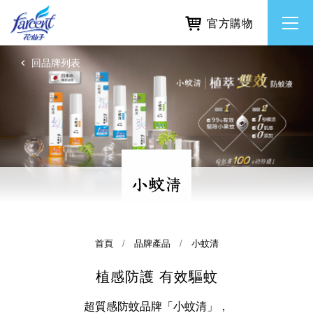
官方購物
回品牌列表
繁體中文
所有品牌
English
香氛去味
個人護理
除濕防霉
首頁
品牌產品
小蚊清
植感防護 有效驅蚊
居家清潔洗劑
使命與核心價值
利害關係人互動與經營
重大訊息
常見問題
超質感防蚊品牌「小蚊清」，