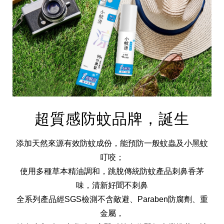
超質感防蚊品牌，誕生
集團歷史
添加天然來源有效防蚊成份，能預防一般蚊蟲及小黑蚊
財務資訊
海外代理
叮咬；
提供年報、每季財報、法說會資訊
不斷創新突破，致力提供消費者更舒適、方便的居家生
使用多種草本精油調和，跳脫傳統防蚊產品刺鼻香茅
活
味，清新好聞不刺鼻
全系列產品經SGS檢測不含敵避、Paraben防腐劑、重
金屬，