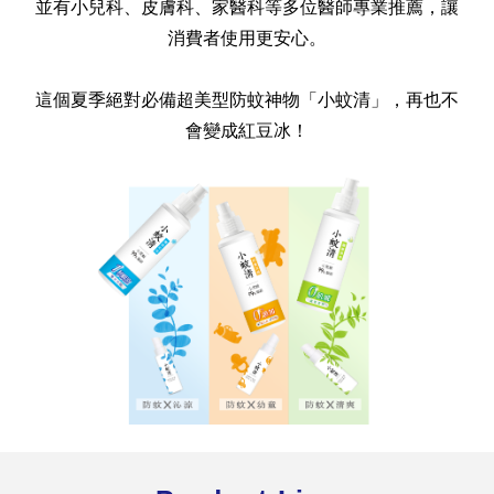
並有小兒科、皮膚科、家醫科等多位醫師專業推薦，讓
消費者使用更安心。
這個夏季絕對必備超美型防蚊神物「小蚊清」，再也不
會變成紅豆冰！
全球經營版圖
股東服務
人才招募
查詢即時股價與歷年股利資訊
人，是花仙子企業最珍視的重要資產