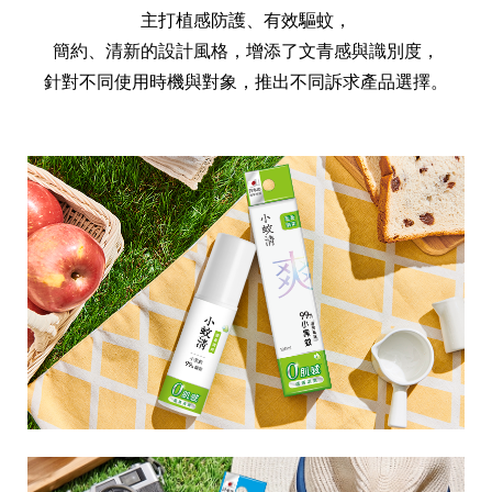
天然清潔洗劑
主打植感防護、有效驅蚊，
透過各種型態及管道與利害關係人建立友善溝通平台
股東會相關重要事項與發佈
協助解決您對產品的疑問
簡約、清新的設計風格，增添了文青感與識別度，
居家打掃工具
針對不同使用時機與對象，推出不同訴求產品選擇。
防蚊驅蟲
經營團隊
ESG永續發展
公司治理
代工服務
重視企業道德、遵守法治，並積極參與社會公益，追求
提升資訊透明度為遵循原則，逐步推動各項制度及辦法
我們提供完整與品質保證的代工服務(ODM/OEM)
永續發展