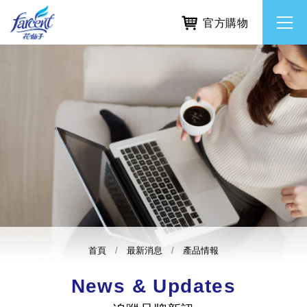
官方購物
繁體中文
所有品牌
English
香氛去味
個人護理
除濕防霉
首頁
最新消息
產品情報
居家清潔洗劑
News & Updates
使命與核心價值
利害關係人互動與經營
重大訊息
常見問題