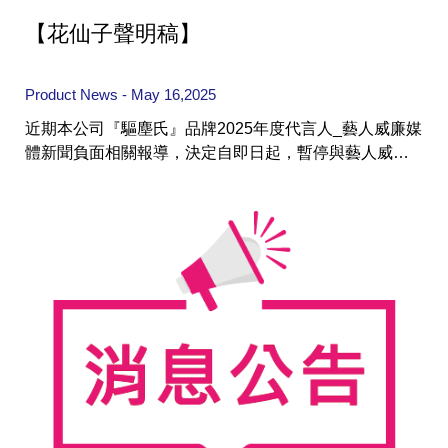
【花仙子聲明稿】
Product News - May 16,2025
近期本公司『驅塵氏』品牌2025年度代言人_藝人威廉媒
體新聞負面相關報導，決定自即日起，暫停與藝人威廉
的合作，並全面停止其相關廣告素材與宣傳活動。
集團歷史
財務資訊
海外代理
提供年報、每季財報、法說會資訊
不斷創新突破，致力提供消費者更舒適、方便的居家生
活