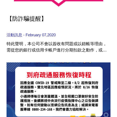
【防詐騙提醒】
全球經營版圖
活動訊息 - February 07,2020
特此聲明，本公司不會以簽收有問題或以錯帳等理由，
需從您的銀行或信用卡帳戶進行分期扣款之動作，或需
另行補匯款項等類詐騙情事。 若您接獲前述疑似詐騙電
股東服務
話、簡訊或E-mail等訊息，請儘速來電與本公司客服人員
人才招募
查詢即時股價與歷年股利資訊
確認，或撥打警政署防詐騙諮詢專線165求證，切勿至提
人，是花仙子企業最珍視的重要資產
款機做任何操作或是透露任何個人資料。