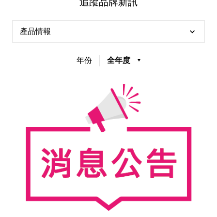
追蹤品牌新訊
天然清潔洗劑
透過各種型態及管道與利害關係人建立友善溝通平台
股東會相關重要事項與發佈
協助解決您對產品的疑問
產品情報
居家打掃工具
年份
全年度
防蚊驅蟲
經營團隊
ESG永續發展
公司治理
代工服務
重視企業道德、遵守法治，並積極參與社會公益，追求
提升資訊透明度為遵循原則，逐步推動各項制度及辦法
我們提供完整與品質保證的代工服務(ODM/OEM)
永續發展