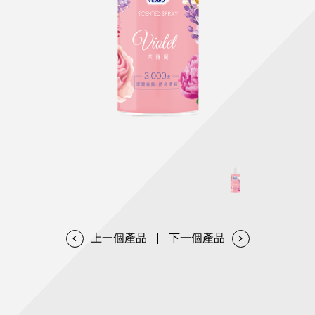
天然清潔洗劑
透過各種型態及管道與利害關係人建立友善溝通平台
股東會相關重要事項與發佈
協助解決您對產品的疑問
居家打掃工具
防蚊驅蟲
經營團隊
ESG永續發展
公司治理
代工服務
重視企業道德、遵守法治，並積極參與社會公益，追求
提升資訊透明度為遵循原則，逐步推動各項制度及辦法
我們提供完整與品質保證的代工服務(ODM/OEM)
永續發展