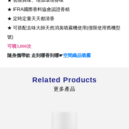
★ 去除異味、增加環境香味
★ IFRA國際香料協會認證香精
★ 定時定量天天都清香
★ 可搭配去味大師天然消臭噴霧機使用(僅限使用舊機型
號)
全球經營版圖
可噴3,000次
隨身攜帶款 走到哪香到哪☛
空間織品噴霧
股東服務
人才招募
查詢即時股價與歷年股利資訊
Related Products
人，是花仙子企業最珍視的重要資產
更多產品