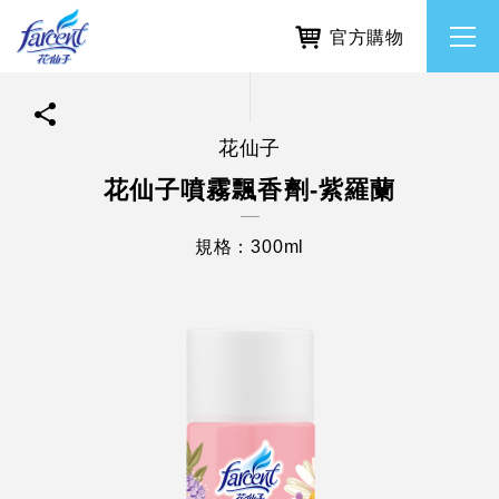
官方購物
花仙子
繁體中文
所有品牌
花仙子噴霧飄香劑-紫羅蘭
English
香氛去味
規格：300ml
個人護理
除濕防霉
居家清潔洗劑
使命與核心價值
利害關係人互動與經營
重大訊息
常見問題