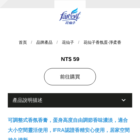
首頁
品牌產品
花仙子
花仙子香氛蛋-淨柔香
NT$ 59
集團歷史
前往購買
財務資訊
海外代理
產品說明描述
提供年報、每季財報、法說會資訊
不斷創新突破，致力提供消費者更舒適、方便的居家生
活
可調整式香氛香膏，蛋身高度自由調節香味濃淡，適合
大小空間靈活使用，IFRA認證香精安心使用，居家空間