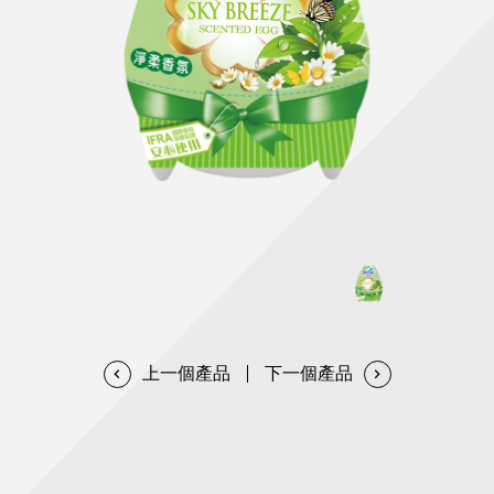
天然清潔洗劑
透過各種型態及管道與利害關係人建立友善溝通平台
股東會相關重要事項與發佈
協助解決您對產品的疑問
居家打掃工具
防蚊驅蟲
經營團隊
ESG永續發展
公司治理
代工服務
重視企業道德、遵守法治，並積極參與社會公益，追求
提升資訊透明度為遵循原則，逐步推動各項制度及辦法
我們提供完整與品質保證的代工服務(ODM/OEM)
永續發展