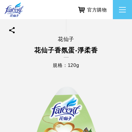
官方購物
花仙子
繁體中文
所有品牌
花仙子香氛蛋-淨柔香
English
香氛去味
規格：120g
個人護理
除濕防霉
居家清潔洗劑
使命與核心價值
利害關係人互動與經營
重大訊息
常見問題