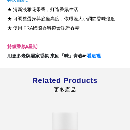
持久清新。
★ 清新淡雅花果香，打造香氛生活
★ 可調整蛋身與底座高度，依環境大小調節香味強度
★ 使用IFRA國際香料協會認證香精
全球經營版圖
持續香氛6星期
用更多老牌居家香氛 來回「味」青春☛
看這裡
股東服務
人才招募
查詢即時股價與歷年股利資訊
Related Products
人，是花仙子企業最珍視的重要資產
更多產品