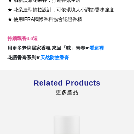
★ 清新淡雅花果香，打造香氛生活
★ 花朵造型抽拉設計，可依環境大小調節香味強度
★ 使用IFRA國際香料協會認證香精
持續飄香4-6週
全球經營版圖
用更多老牌居家香氛 來回「味」青春☛
看這裡
花語香膏系列☛
天然防蚊香膏
股東服務
人才招募
查詢即時股價與歷年股利資訊
Related Products
人，是花仙子企業最珍視的重要資產
更多產品