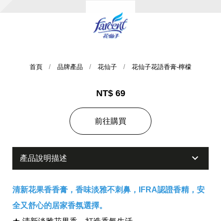
首頁
品牌產品
花仙子
花仙子花語香膏-檸檬
NT$ 69
集團歷史
前往購買
財務資訊
海外代理
產品說明描述
提供年報、每季財報、法說會資訊
不斷創新突破，致力提供消費者更舒適、方便的居家生
活
清新花果香香膏，香味淡雅不刺鼻，IFRA認證香精，安
全又舒心的居家香氛選擇。