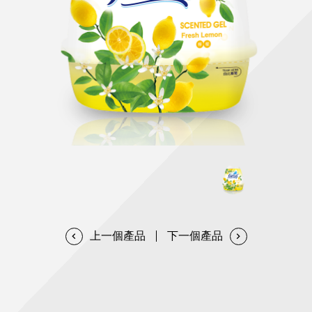
天然清潔洗劑
透過各種型態及管道與利害關係人建立友善溝通平台
股東會相關重要事項與發佈
協助解決您對產品的疑問
居家打掃工具
防蚊驅蟲
經營團隊
ESG永續發展
公司治理
代工服務
重視企業道德、遵守法治，並積極參與社會公益，追求
提升資訊透明度為遵循原則，逐步推動各項制度及辦法
我們提供完整與品質保證的代工服務(ODM/OEM)
永續發展