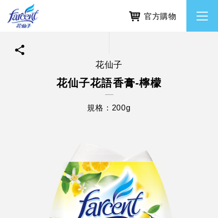
官方購物
花仙子
繁體中文
所有品牌
花仙子花語香膏-檸檬
English
香氛去味
規格：200g
個人護理
除濕防霉
居家清潔洗劑
使命與核心價值
利害關係人互動與經營
重大訊息
常見問題