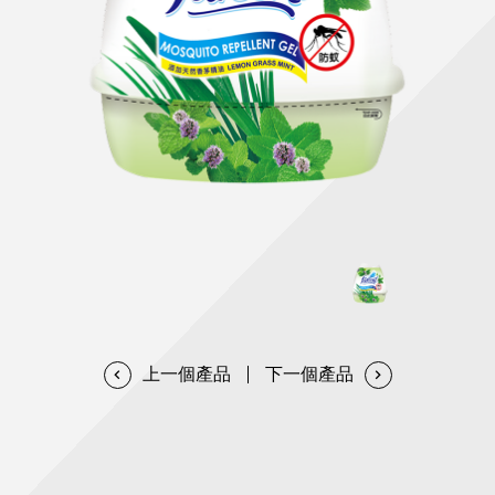
天然清潔洗劑
透過各種型態及管道與利害關係人建立友善溝通平台
股東會相關重要事項與發佈
協助解決您對產品的疑問
居家打掃工具
防蚊驅蟲
經營團隊
ESG永續發展
公司治理
代工服務
重視企業道德、遵守法治，並積極參與社會公益，追求
提升資訊透明度為遵循原則，逐步推動各項制度及辦法
我們提供完整與品質保證的代工服務(ODM/OEM)
永續發展