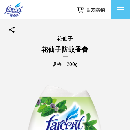
官方購物
花仙子
繁體中文
所有品牌
花仙子防蚊香膏
English
香氛去味
規格：200g
個人護理
除濕防霉
居家清潔洗劑
使命與核心價值
利害關係人互動與經營
重大訊息
常見問題