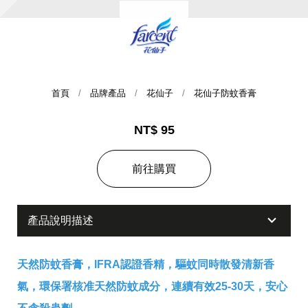
首頁
品牌產品
花仙子
花仙子防蚊香膏
NT$ 95
集團歷史
前往購買
財務資訊
海外代理
產品說明描述
提供年報、每季財報、法說會資訊
不斷創新突破，致力提供消費者更舒適、方便的居家生
活
天然防蚊香膏，IFRA認證香精，驅蚊同時散發清新香
氣，環保署核准天然防蚊成分，連續有效25-30天，安心