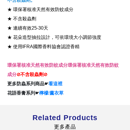
不含殺蟲劑。
★ 環保署核准天然有效防蚊成分
★ 不含殺蟲劑
★ 連續有效25-30天
★ 花朵造型抽拉設計，可依環境大小調節強度
全球經營版圖
★ 使用IFRA國際香料協會認證香精
股東服務
環保署核准天然有效防蚊成分環保署核准天然有效防蚊
人才招募
查詢即時股價與歷年股利資訊
成分
⊘不含殺蟲劑⊘
人，是花仙子企業最珍視的重要資產
更多防蟲系列商品☛
看這裡
花語香膏系列☛
檸檬/薰衣草
Related Products
更多產品