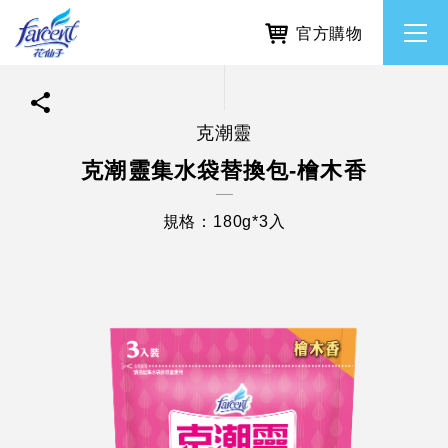
官方購物
克潮靈
繁體中文
所有品牌
克潮靈集水袋替換包-檜木香
English
香氛去味
規格：180g*3入
個人護理
除濕防霉
居家清潔洗劑
使命與核心價值
利害關係人互動與經營
重大訊息
常見問題