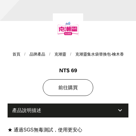
首頁
品牌產品
克潮靈
克潮靈集水袋替換包-檜木香
NT$ 69
集團歷史
前往購買
財務資訊
海外代理
提供年報、每季財報、法說會資訊
不斷創新突破，致力提供消費者更舒適、方便的居家生
活
產品說明描述
★ 通過SGS無毒測試，使用更安心