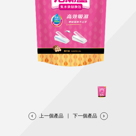
天然清潔洗劑
透過各種型態及管道與利害關係人建立友善溝通平台
股東會相關重要事項與發佈
協助解決您對產品的疑問
居家打掃工具
防蚊驅蟲
經營團隊
ESG永續發展
公司治理
代工服務
重視企業道德、遵守法治，並積極參與社會公益，追求
提升資訊透明度為遵循原則，逐步推動各項制度及辦法
我們提供完整與品質保證的代工服務(ODM/OEM)
永續發展