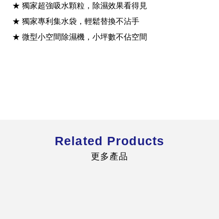
★ 獨家超強吸水顆粒，除濕效果看得見
★ 獨家專利集水袋，輕鬆替換不沾手
★ 微型小空間除濕機，小坪數不佔空間
全球經營版圖
股東服務
人才招募
查詢即時股價與歷年股利資訊
人，是花仙子企業最珍視的重要資產
Related Products
更多產品