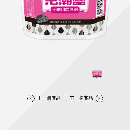
天然清潔洗劑
透過各種型態及管道與利害關係人建立友善溝通平台
股東會相關重要事項與發佈
協助解決您對產品的疑問
居家打掃工具
防蚊驅蟲
經營團隊
ESG永續發展
公司治理
代工服務
重視企業道德、遵守法治，並積極參與社會公益，追求
提升資訊透明度為遵循原則，逐步推動各項制度及辦法
我們提供完整與品質保證的代工服務(ODM/OEM)
永續發展