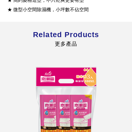
★ 簡約菱格造型，不只乾爽更要有型
★ 微型小空間除濕機，小坪數不佔空間
Related Products
全球經營版圖
更多產品
股東服務
人才招募
查詢即時股價與歷年股利資訊
人，是花仙子企業最珍視的重要資產