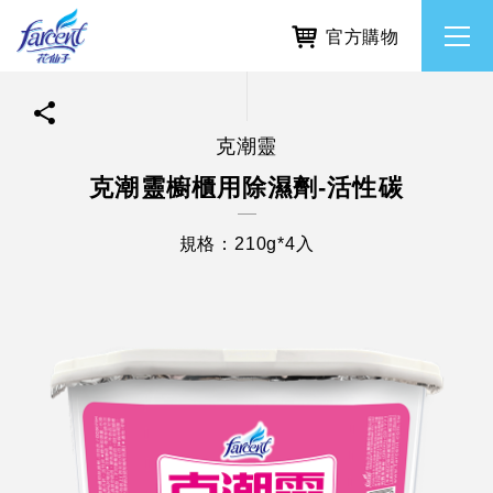
官方購物
克潮靈
繁體中文
所有品牌
克潮靈櫥櫃用除濕劑-活性碳
English
香氛去味
規格：210g*4入
個人護理
除濕防霉
居家清潔洗劑
使命與核心價值
利害關係人互動與經營
重大訊息
常見問題