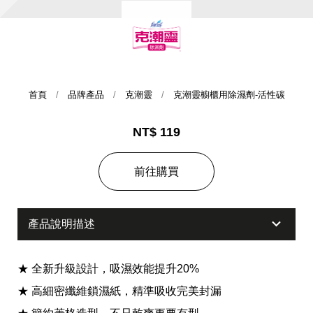
首頁
品牌產品
克潮靈
克潮靈櫥櫃用除濕劑-活性碳
NT$ 119
集團歷史
前往購買
財務資訊
海外代理
產品說明描述
提供年報、每季財報、法說會資訊
不斷創新突破，致力提供消費者更舒適、方便的居家生
活
★ 全新升級設計，吸濕效能提升20%
★ 高細密纖維鎖濕紙，精準吸收完美封漏