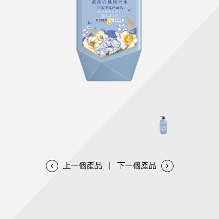
天然清潔洗劑
透過各種型態及管道與利害關係人建立友善溝通平台
股東會相關重要事項與發佈
協助解決您對產品的疑問
居家打掃工具
防蚊驅蟲
經營團隊
ESG永續發展
公司治理
代工服務
重視企業道德、遵守法治，並積極參與社會公益，追求
提升資訊透明度為遵循原則，逐步推動各項制度及辦法
我們提供完整與品質保證的代工服務(ODM/OEM)
永續發展