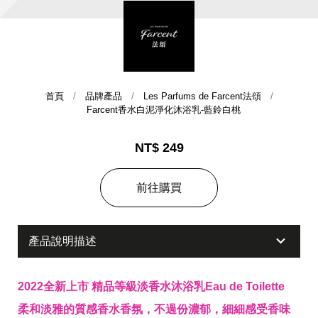
首頁
品牌產品
Les Parfums de Farcent法頌
Farcent香水白泥淨化沐浴乳-藍鈴白桃
NT$ 249
集團歷史
前往購買
財務資訊
海外代理
提供年報、每季財報、法說會資訊
不斷創新突破，致力提供消費者更舒適、方便的居家生
產品說明描述
活
2022全新上市
精品等級淡香水沐浴乳
Eau de Toilette
柔和淡雅的質感香水香氛，不過份濃郁，細細感受香味