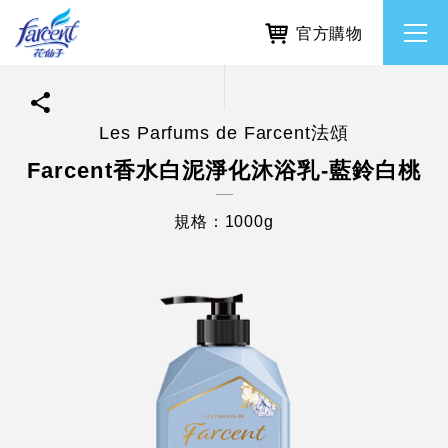
官方購物
Les Parfums de Farcent法頌
繁體中文
所有品牌
Farcent香水白泥淨化沐浴乳-藍鈴白桃
English
香氛去味
規格：1000g
個人護理
除濕防霉
居家清潔洗劑
使命與核心價值
利害關係人互動與經營
重大訊息
常見問題