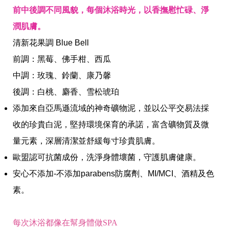
前中後調不同風貌，每個沐浴時光，以香撫慰忙碌、淨
潤肌膚。
清新花果調 Blue
Bell
前調：黑莓、佛手柑
、西瓜
全球經營版圖
中調：玫瑰
、
鈴蘭、康乃馨
後調：白桃
、麝香
、雪松琥珀
添加來自亞馬遜流域的神奇礦物泥，並以公平交易法採
股東服務
人才招募
收的珍貴白泥，堅持環境保育的承諾，富含礦物質及微
查詢即時股價與歷年股利資訊
人，是花仙子企業最珍視的重要資產
量元素，深層清潔並舒緩每寸珍貴肌膚。
歐盟認可抗菌成份，洗淨身體壞菌，守護肌膚健康。
安心不添加
-
不添加
parabens
防腐劑、
MI/MCI
、酒精及色
素。
每次沐浴都像在幫身體做SPA