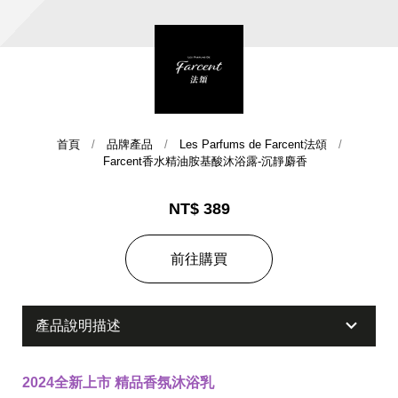
首頁
品牌產品
Les Parfums de Farcent法頌
Farcent香水精油胺基酸沐浴露-沉靜麝香
集團歷史
NT$ 389
財務資訊
海外代理
前往購買
提供年報、每季財報、法說會資訊
不斷創新突破，致力提供消費者更舒適、方便的居家生
活
產品說明描述
2024全新上市 精品香氛沐浴乳