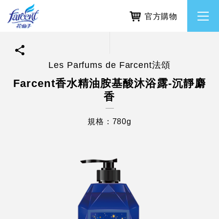
官方購物
Les Parfums de Farcent法頌
繁體中文
所有品牌
Farcent香水精油胺基酸沐浴露-沉靜麝
香
English
香氛去味
規格：780g
個人護理
除濕防霉
居家清潔洗劑
使命與核心價值
利害關係人互動與經營
重大訊息
常見問題