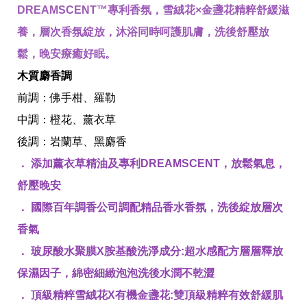
DREAMSCENT™專利香氛，雪絨花×金盞花精粹舒緩滋
養，層次香氛綻放，沐浴同時呵護肌膚，洗後舒壓放
鬆，晚安療癒好眠。
木質麝香調
全球經營版圖
前調：佛手柑、羅勒
中調：橙花、薰衣草
後調：岩蘭草、黑麝香
股東服務
． 添加薰衣草精油及專利DREAMSCENT，放鬆氣息，
人才招募
查詢即時股價與歷年股利資訊
舒壓晚安
人，是花仙子企業最珍視的重要資產
． 國際百年調香公司調配精品香水香氛，洗後綻放層次
香氣
． 玻尿酸水聚膜X胺基酸洗淨成分:超水感配方層層釋放
保濕因子，綿密細緻泡泡洗後水潤不乾澀
． 頂級精粹雪絨花X有機金盞花:雙頂級精粹有效舒緩肌