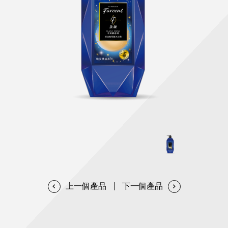
天然清潔洗劑
透過各種型態及管道與利害關係人建立友善溝通平台
股東會相關重要事項與發佈
協助解決您對產品的疑問
居家打掃工具
防蚊驅蟲
經營團隊
ESG永續發展
公司治理
代工服務
重視企業道德、遵守法治，並積極參與社會公益，追求
提升資訊透明度為遵循原則，逐步推動各項制度及辦法
我們提供完整與品質保證的代工服務(ODM/OEM)
永續發展