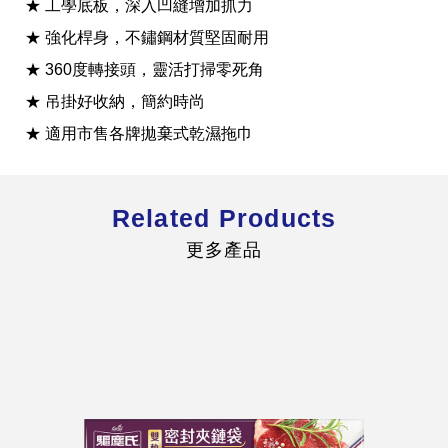
★ 工學底板，深入凹縫增加抓力
★ 強化桿身，不鏽鋼材質堅固耐用
★ 360度轉接頭，靈活打掃零死角
★ 吊掛好收納，簡約時尚
全球經營版圖
★ 適用市售各牌拋棄式乾濕拖巾
Related Products
股東服務
人才招募
更多產品
查詢即時股價與歷年股利資訊
人，是花仙子企業最珍視的重要資產