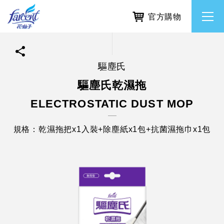
官方購物
驅塵氏
繁體中文
所有品牌
驅塵氏乾濕拖
ELECTROSTATIC DUST MOP
English
香氛去味
規格：乾濕拖把x1入裝+除塵紙x1包+抗菌濕拖巾x1包
個人護理
除濕防霉
居家清潔洗劑
使命與核心價值
利害關係人互動與經營
重大訊息
常見問題