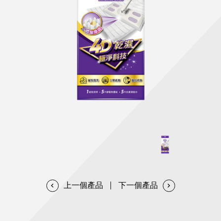
天然清潔洗劑
透過各種型態及管道與利害關係人建立友善溝通平台
股東會相關重要事項與發佈
協助解決您對產品的疑問
居家打掃工具
防蚊驅蟲
經營團隊
ESG永續發展
公司治理
代工服務
重視企業道德、遵守法治，並積極參與社會公益，追求
提升資訊透明度為遵循原則，逐步推動各項制度及辦法
我們提供完整與品質保證的代工服務(ODM/OEM)
永續發展