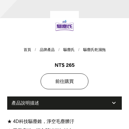
首頁
品牌產品
驅塵氏
驅塵氏乾濕拖
NT$ 265
集團歷史
前往購買
財務資訊
海外代理
提供年報、每季財報、法說會資訊
不斷創新突破，致力提供消費者更舒適、方便的居家生
活
產品說明描述
★ 4D科技驅塵錐，淨空毛塵髒汙