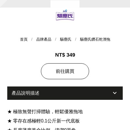
首頁
品牌產品
驅塵氏
驅塵氏鑽石乾溼拖
NT$ 349
集團歷史
前往購買
財務資訊
海外代理
產品說明描述
提供年報、每季財報、法說會資訊
不斷創新突破，致力提供消費者更舒適、方便的居家生
活
★ 極致無聲打掃體驗，輕鬆優雅拖地
★ 零存在感極輕0.1公斤新一代底板