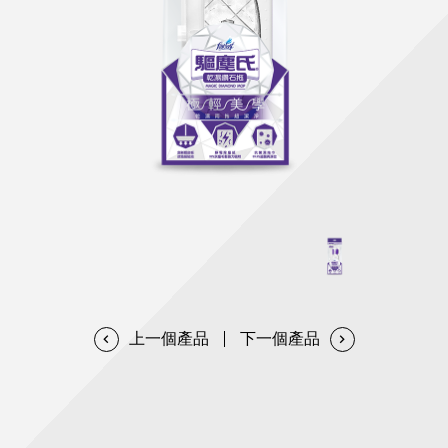
天然清潔洗劑
透過各種型態及管道與利害關係人建立友善溝通平台
股東會相關重要事項與發佈
協助解決您對產品的疑問
居家打掃工具
防蚊驅蟲
經營團隊
ESG永續發展
公司治理
代工服務
重視企業道德、遵守法治，並積極參與社會公益，追求
提升資訊透明度為遵循原則，逐步推動各項制度及辦法
我們提供完整與品質保證的代工服務(ODM/OEM)
永續發展