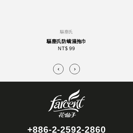
驅塵氏
驅塵氏防螨濕拖巾
NT$ 99
+886-2-2592-2860