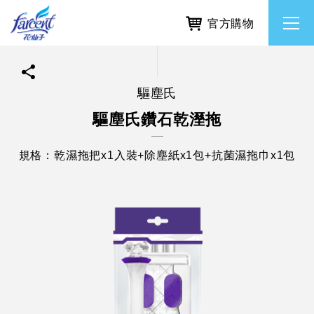
官方購物
驅塵氏
繁體中文
所有品牌
驅塵氏鑽石乾溼拖
English
香氛去味
規格：乾濕拖把x1入裝+除塵紙x1包+抗菌濕拖巾x1包
個人護理
除濕防霉
居家清潔洗劑
使命與核心價值
利害關係人互動與經營
重大訊息
常見問題