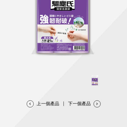
天然清潔洗劑
透過各種型態及管道與利害關係人建立友善溝通平台
股東會相關重要事項與發佈
協助解決您對產品的疑問
居家打掃工具
防蚊驅蟲
經營團隊
ESG永續發展
公司治理
代工服務
重視企業道德、遵守法治，並積極參與社會公益，追求
提升資訊透明度為遵循原則，逐步推動各項制度及辦法
我們提供完整與品質保證的代工服務(ODM/OEM)
永續發展