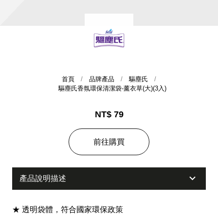
首頁
品牌產品
驅塵氏
驅塵氏香氛環保清潔袋-薰衣草(大)(3入)
集團歷史
NT$ 79
財務資訊
海外代理
前往購買
提供年報、每季財報、法說會資訊
不斷創新突破，致力提供消費者更舒適、方便的居家生
活
產品說明描述
★ 透明袋體，符合國家環保政策