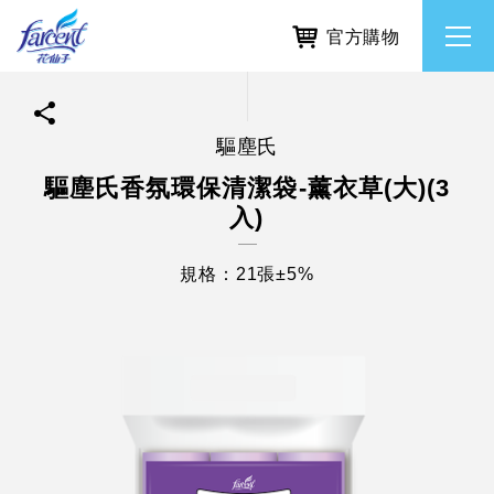
官方購物
驅塵氏
繁體中文
所有品牌
驅塵氏香氛環保清潔袋-薰衣草(大)(3
入)
English
香氛去味
規格：21張±5%
個人護理
除濕防霉
居家清潔洗劑
使命與核心價值
利害關係人互動與經營
重大訊息
常見問題