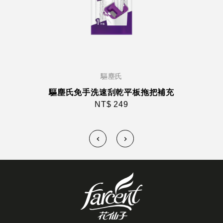
驅塵氏
驅塵氏免手洗速刮乾平板拖把補充
NT$ 249