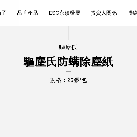
仙子
品牌產品
ESG永續發展
投資人關係
聯
驅塵氏
驅塵氏防螨除塵紙
規格：25張/包