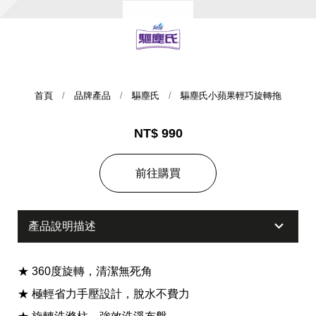
首頁
品牌產品
驅塵氏
驅塵氏小蘋果輕巧旋轉拖
NT$ 990
集團歷史
前往購買
財務資訊
海外代理
產品說明描述
提供年報、每季財報、法說會資訊
不斷創新突破，致力提供消費者更舒適、方便的居家生
活
★ 360度旋轉，清潔無死角
★ 極輕省力手壓設計，脫水不費力