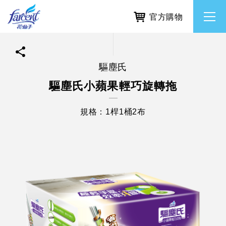
官方購物
驅塵氏
繁體中文
所有品牌
驅塵氏小蘋果輕巧旋轉拖
English
香氛去味
規格：1桿1桶2布
個人護理
除濕防霉
居家清潔洗劑
使命與核心價值
利害關係人互動與經營
重大訊息
常見問題