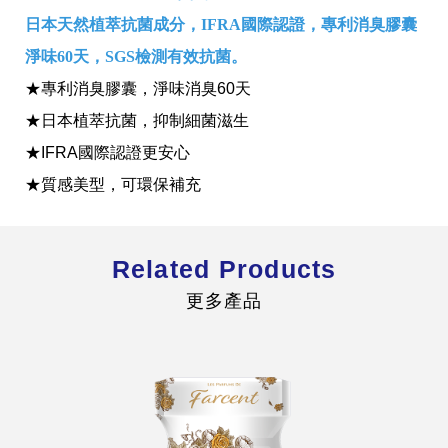
日本天然植萃抗菌成分，IFRA國際認證，專利消臭膠囊
淨味60天，SGS檢測有效抗菌。
★
專利消臭膠囊，淨味消臭60天
★
日本植萃抗菌，抑制細菌滋生
全球經營版圖
★
IFRA國際認證更安心
★
質感美型，可環保補充
股東服務
人才招募
查詢即時股價與歷年股利資訊
Related Products
人，是花仙子企業最珍視的重要資產
更多產品