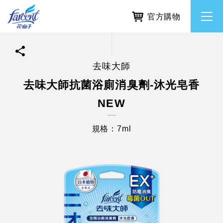
官方購物
去味大師
繁體中文
所有品牌
去味大師抗菌浴廁消臭劑-沐光皂香
NEW
English
香氛去味
規格：7ml
個人護理
除濕防霉
居家清潔洗劑
使命與核心價值
利害關係人互動與經營
重大訊息
常見問題