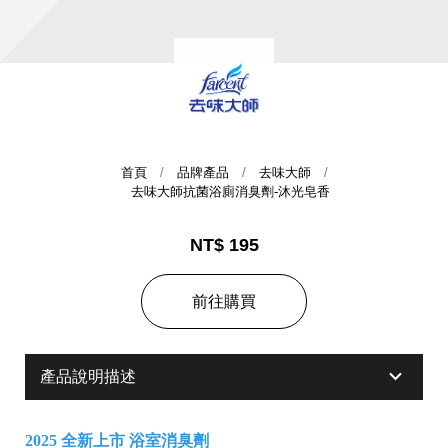
首頁
品牌產品
去味大師
去味大師抗菌浴廁消臭劑-沐光皂香
集團歷史
NT$ 195
財務資訊
海外代理
前往購買
提供年報、每季財報、法說會資訊
不斷創新突破，致力提供消費者更舒適、方便的居家生
活
產品說明描述
2025 全新上市 浴室消臭劑