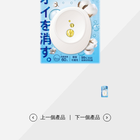
天然清潔洗劑
透過各種型態及管道與利害關係人建立友善溝通平台
股東會相關重要事項與發佈
協助解決您對產品的疑問
居家打掃工具
防蚊驅蟲
經營團隊
ESG永續發展
公司治理
代工服務
重視企業道德、遵守法治，並積極參與社會公益，追求
提升資訊透明度為遵循原則，逐步推動各項制度及辦法
我們提供完整與品質保證的代工服務(ODM/OEM)
永續發展