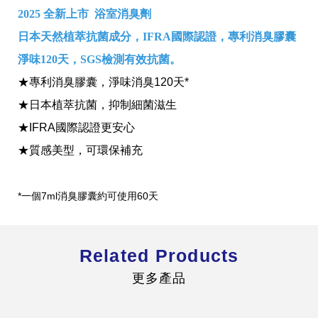
2025 全新上市
浴室消臭劑
日本天然植萃抗菌成分，IFRA國際認證，專利消臭膠囊
淨味120天，SGS檢測有效抗菌。
★
專利消臭膠囊，淨味消臭120天*
全球經營版圖
★
日本植萃抗菌，抑制細菌滋生
★
IFRA國際認證更安心
★
質感美型，可環保補充
股東服務
人才招募
查詢即時股價與歷年股利資訊
人，是花仙子企業最珍視的重要資產
*一個7ml消臭膠囊約可使用60天
Related Products
更多產品