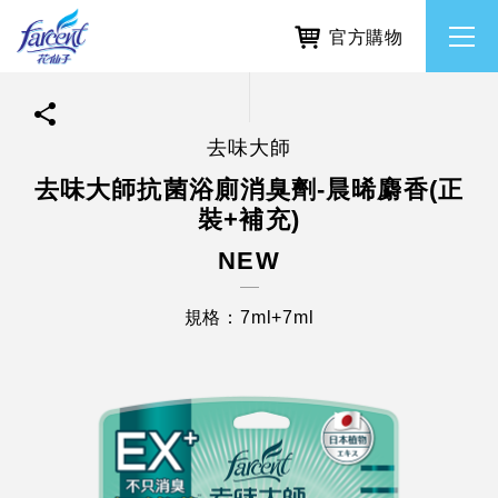
官方購物
去味大師
繁體中文
所有品牌
去味大師抗菌浴廁消臭劑-晨晞麝香(正
裝+補充)
English
香氛去味
NEW
個人護理
規格：7ml+7ml
除濕防霉
居家清潔洗劑
使命與核心價值
利害關係人互動與經營
重大訊息
常見問題