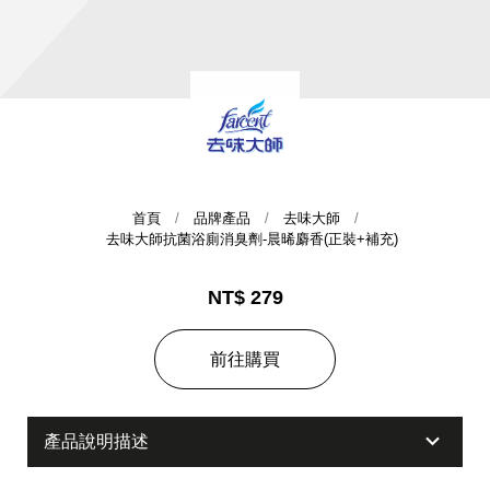
首頁
品牌產品
去味大師
去味大師抗菌浴廁消臭劑-晨晞麝香(正裝+補充)
集團歷史
NT$ 279
財務資訊
海外代理
提供年報、每季財報、法說會資訊
不斷創新突破，致力提供消費者更舒適、方便的居家生
前往購買
活
產品說明描述