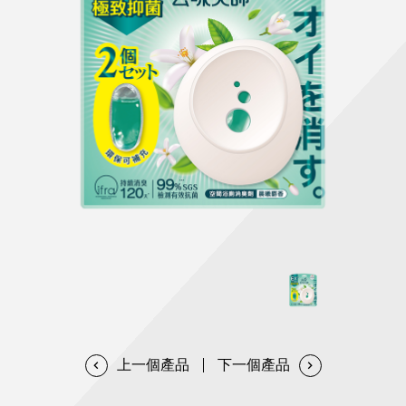
天然清潔洗劑
透過各種型態及管道與利害關係人建立友善溝通平台
股東會相關重要事項與發佈
協助解決您對產品的疑問
居家打掃工具
防蚊驅蟲
經營團隊
ESG永續發展
公司治理
代工服務
重視企業道德、遵守法治，並積極參與社會公益，追求
提升資訊透明度為遵循原則，逐步推動各項制度及辦法
我們提供完整與品質保證的代工服務(ODM/OEM)
永續發展