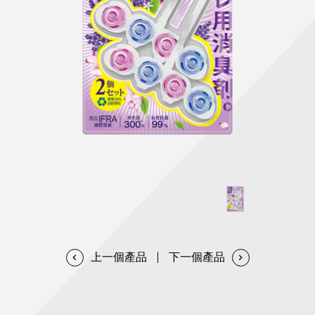
天然清潔洗劑
透過各種型態及管道與利害關係人建立友善溝通平台
股東會相關重要事項與發佈
協助解決您對產品的疑問
居家打掃工具
防蚊驅蟲
經營團隊
ESG永續發展
公司治理
代工服務
重視企業道德、遵守法治，並積極參與社會公益，追求
提升資訊透明度為遵循原則，逐步推動各項制度及辦法
我們提供完整與品質保證的代工服務(ODM/OEM)
永續發展