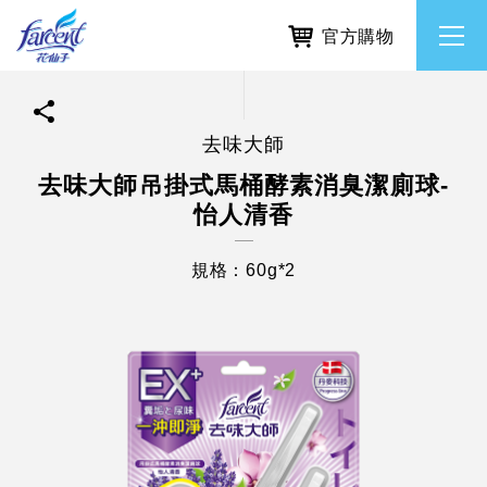
官方購物
去味大師
繁體中文
所有品牌
去味大師吊掛式馬桶酵素消臭潔廁球-
怡人清香
English
香氛去味
規格：60g*2
個人護理
除濕防霉
居家清潔洗劑
使命與核心價值
利害關係人互動與經營
重大訊息
常見問題