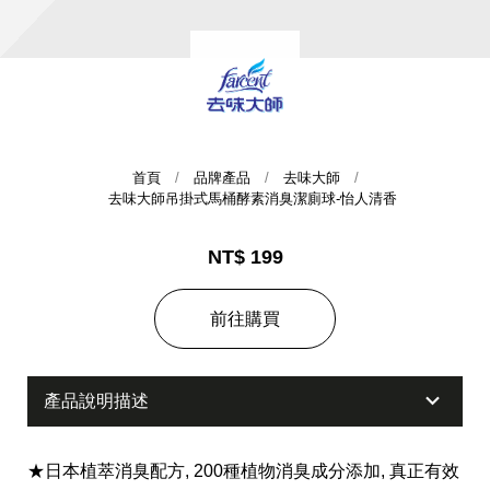
首頁
品牌產品
去味大師
去味大師吊掛式馬桶酵素消臭潔廁球-怡人清香
集團歷史
NT$ 199
財務資訊
海外代理
前往購買
提供年報、每季財報、法說會資訊
不斷創新突破，致力提供消費者更舒適、方便的居家生
活
產品說明描述
★日本植萃消臭配方, 200種植物消臭成分添加, 真正有效