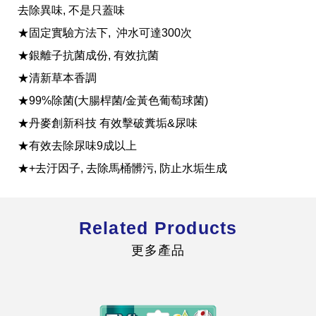
去除異味, 不是只蓋味
★固定實驗方法下, 沖水可達300次
★銀離子抗菌成份, 有效抗菌
★清新草本香調
全球經營版圖
★99%除菌(大腸桿菌/金黃色葡萄球菌)
★丹麥創新科技 有效擊破糞垢&尿味
★有效去除尿味9成以上
股東服務
★+去汙因子, 去除馬桶髒污, 防止水垢生成
人才招募
查詢即時股價與歷年股利資訊
人，是花仙子企業最珍視的重要資產
Related Products
更多產品