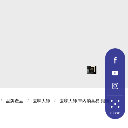
品牌產品
去味大師
去味大師 車內消臭易-銀離子
close