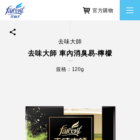
官方購物
去味大師
繁體中文
所有品牌
去味大師 車內消臭易-檸檬
English
香氛去味
規格：120g
個人護理
除濕防霉
居家清潔洗劑
使命與核心價值
利害關係人互動與經營
重大訊息
常見問題