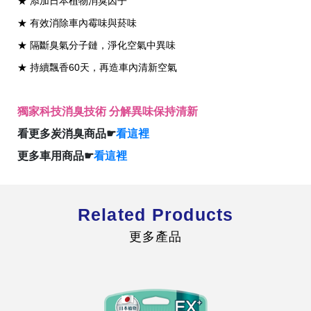
★ 添加日本植物消臭因子
★ 有效消除車內霉味與菸味
★ 隔斷臭氣分子鏈，淨化空氣中異味
★ 持續飄香60天，再造車內清新空氣
全球經營版圖
獨家科技消臭技術 分解異味保持清新
看更多炭消臭商品☛
看這裡
股東服務
更多車用商品☛
看這裡
人才招募
查詢即時股價與歷年股利資訊
人，是花仙子企業最珍視的重要資產
Related Products
更多產品