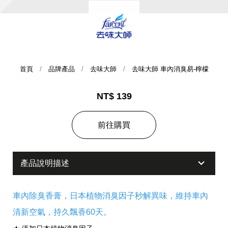
首頁
品牌產品
去味大師
去味大師 車內消臭易-檸檬
NT$ 139
集團歷史
前往購買
財務資訊
海外代理
產品說明描述
提供年報、每季財報、法說會資訊
不斷創新突破，致力提供消費者更舒適、方便的居家生
活
車內除臭香膏，日本植物消臭因子秒解異味，維持車內
清新空氣，持久飄香60天。