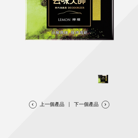
天然清潔洗劑
透過各種型態及管道與利害關係人建立友善溝通平台
股東會相關重要事項與發佈
協助解決您對產品的疑問
居家打掃工具
防蚊驅蟲
經營團隊
ESG永續發展
公司治理
代工服務
重視企業道德、遵守法治，並積極參與社會公益，追求
提升資訊透明度為遵循原則，逐步推動各項制度及辦法
我們提供完整與品質保證的代工服務(ODM/OEM)
永續發展