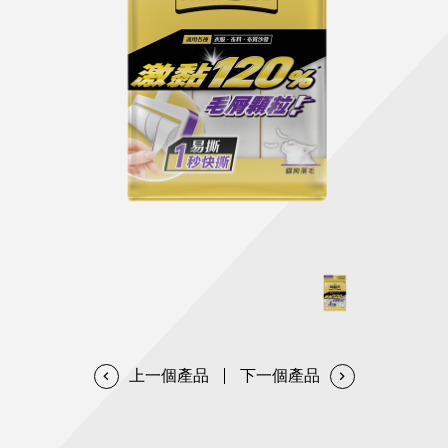
天然清潔洗劑
透過各種型態及管道與利害關係人建立友善溝通平台
股東會相關重要事項與發佈
協助解決您對產品的疑問
居家打掃工具
防蚊驅蟲
經營團隊
ESG永續發展
公司治理
代工服務
重視企業道德、遵守法治，並積極參與社會公益，追求
提升資訊透明度為遵循原則，逐步推動各項制度及辦法
我們提供完整與品質保證的代工服務(ODM/OEM)
永續發展