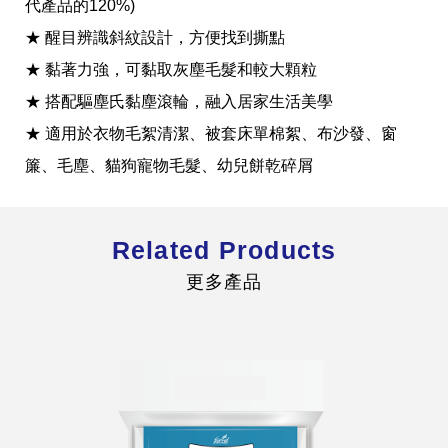
代產品的120%)
★ 醒目辨識斜紋設計，方便找到撕點
★ 黏著力強，可黏取灰塵毛髮和較大顆粒
★ 搭配驅塵氏黏塵滾輪，融入居家生活美學
全球經營版圖
★ 適用於衣物毛絮清潔、被套床單棉絮、布沙發、窗
簾、毛塵、貓狗寵物毛髮、幼兒餅乾碎屑
股東服務
人才招募
Related Products
查詢即時股價與歷年股利資訊
人，是花仙子企業最珍視的重要資產
更多產品