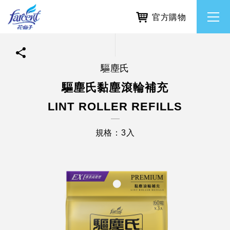
官方購物
驅塵氏
繁體中文
所有品牌
驅塵氏黏塵滾輪補充
LINT ROLLER REFILLS
English
香氛去味
規格：3入
個人護理
除濕防霉
居家清潔洗劑
使命與核心價值
利害關係人互動與經營
重大訊息
常見問題