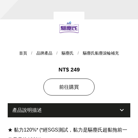
首頁
品牌產品
驅塵氏
驅塵氏黏塵滾輪補充
NT$ 249
集團歷史
前往購買
財務資訊
海外代理
提供年報、每季財報、法說會資訊
不斷創新突破，致力提供消費者更舒適、方便的居家生
活
產品說明描述
★ 黏力120%* (*經SGS測試，黏力是驅塵氏超黏拖前一