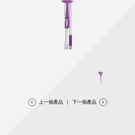
天然清潔洗劑
透過各種型態及管道與利害關係人建立友善溝通平台
股東會相關重要事項與發佈
協助解決您對產品的疑問
居家打掃工具
防蚊驅蟲
經營團隊
ESG永續發展
公司治理
代工服務
重視企業道德、遵守法治，並積極參與社會公益，追求
提升資訊透明度為遵循原則，逐步推動各項制度及辦法
我們提供完整與品質保證的代工服務(ODM/OEM)
永續發展