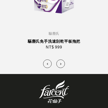
驅塵氏
驅塵氏免手洗速刮乾平板拖把
NT$ 999