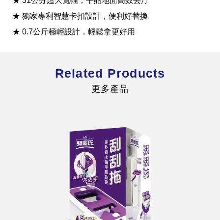
★ 31公分超大寬幅，平貼地面高效去汙
★ 獨家專利智慧卡扣設計，便利好替換
★ 0.7公斤極輕設計，輕鬆拿更好用
全球經營版圖
Related Products
更多產品
股東服務
人才招募
查詢即時股價與歷年股利資訊
人，是花仙子企業最珍視的重要資產