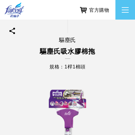
官方購物
驅塵氏
繁體中文
所有品牌
驅塵氏吸水膠棉拖
English
香氛去味
規格：1桿1棉頭
個人護理
除濕防霉
居家清潔洗劑
使命與核心價值
利害關係人互動與經營
重大訊息
常見問題