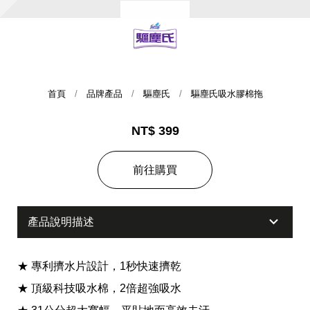
首頁
品牌產品
驅塵氏
驅塵氏吸水膠棉拖
NT$ 399
集團歷史
前往購買
財務資訊
海外代理
產品說明描述
提供年報、每季財報、法說會資訊
不斷創新突破，致力提供消費者更舒適、方便的居家生
活
★ 專利擠水片設計，1秒快速擠乾
★ 頂級科技吸水棉，2倍超強吸水