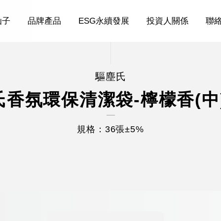
仙子
品牌產品
ESG永續發展
投資人關係
聯
驅塵氏
香氛環保清潔袋-檸檬香(中)
規格：36張±5%