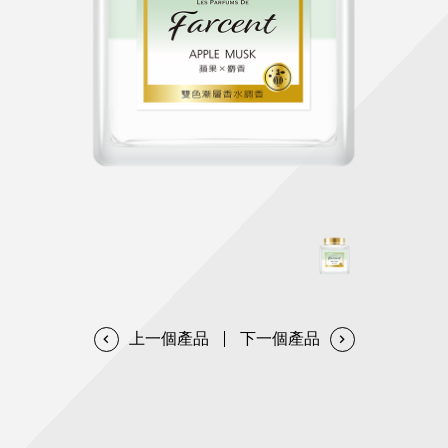
天然清潔洗劑
透過各種型態及管道與利害關係人建立友善溝通平台
股東會相關重要事項與發佈
協助解決您對產品的疑問
居家打掃工具
防蚊驅蟲
經營團隊
ESG永續發展
公司治理
代工服務
重視企業道德、遵守法治，並積極參與社會公益，追求
提升資訊透明度為遵循原則，逐步推動各項制度及辦法
我們提供完整與品質保證的代工服務(ODM/OEM)
永續發展