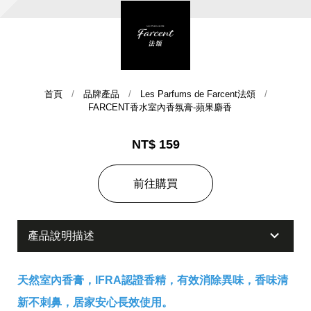
首頁
品牌產品
Les Parfums de Farcent法頌
FARCENT香水室內香氛膏-蘋果麝香
NT$ 159
集團歷史
前往購買
財務資訊
海外代理
提供年報、每季財報、法說會資訊
不斷創新突破，致力提供消費者更舒適、方便的居家生
產品說明描述
活
天然室內香膏，IFRA認證香精，有效消除異味，香味清
新不刺鼻，居家安心長效使用。