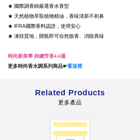
★ 國際調香師嚴選香水香型
★ 天然植物萃取植物精油，香味清新不刺鼻
★ IFRA國際香料認證，使用安心
★ 凍狀質地，開瓶即可自然散香、消除異味
全球經營版圖
時尚新美學 持續芳香4-6週
更多時尚香水調系列商品☛
看這裡
股東服務
人才招募
查詢即時股價與歷年股利資訊
人，是花仙子企業最珍視的重要資產
Related Products
更多產品