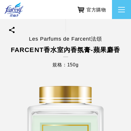
官方購物
Les Parfums de Farcent法頌
繁體中文
所有品牌
FARCENT香水室內香氛膏-蘋果麝香
English
香氛去味
規格：150g
個人護理
除濕防霉
居家清潔洗劑
使命與核心價值
利害關係人互動與經營
重大訊息
常見問題