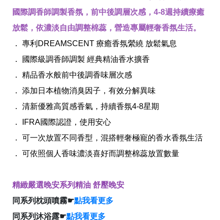
國際調香師調製香氛，前中後調層次感，4-8週持續療癒
放鬆，依濃淡自由調整棉蕊，營造專屬輕奢香氛生活。
． 專利DREAMSCENT 療癒香氛縈繞 放鬆氣息
． 國際級調香師調製 經典精油香水擴香
全球經營版圖
． 精品香水般前中後調香味層次感
． 添加日本植物消臭因子，有效分解異味
． 清新優雅高質感香氣，持續香氛4-8星期
股東服務
人才招募
． IFRA國際認證，使用安心
查詢即時股價與歷年股利資訊
人，是花仙子企業最珍視的重要資產
． 可一次放置不同香型，混搭輕奢極寵的香水香氛生活
． 可依照個人香味濃淡喜好而調整棉蕊放置數量
精緻嚴選晚安系列精油 舒壓晚安
同系列枕頭噴霧☛
點我看更多
同系列沐浴露☛
點我看更多