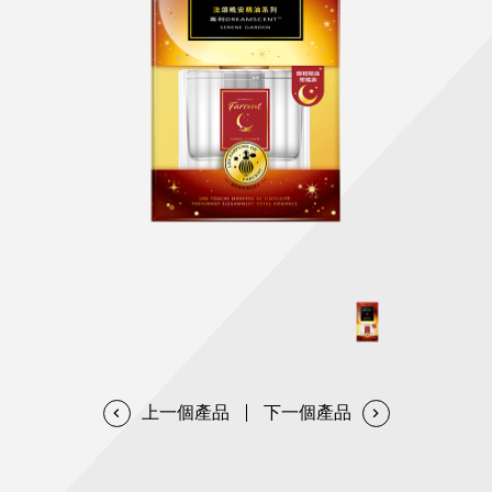
天然清潔洗劑
透過各種型態及管道與利害關係人建立友善溝通平台
股東會相關重要事項與發佈
協助解決您對產品的疑問
居家打掃工具
防蚊驅蟲
經營團隊
ESG永續發展
公司治理
代工服務
重視企業道德、遵守法治，並積極參與社會公益，追求
提升資訊透明度為遵循原則，逐步推動各項制度及辦法
我們提供完整與品質保證的代工服務(ODM/OEM)
永續發展