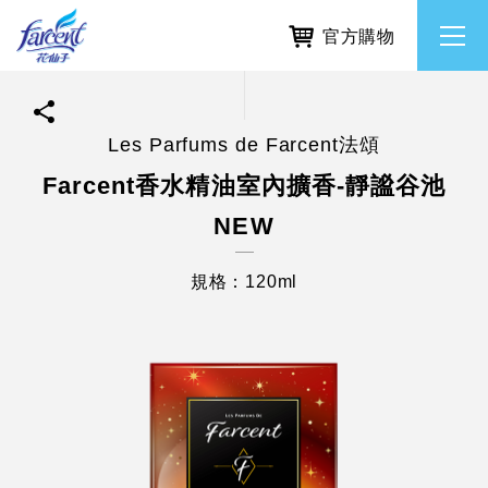
官方購物
Les Parfums de Farcent法頌
繁體中文
所有品牌
Farcent香水精油室內擴香-靜謐谷池
NEW
English
香氛去味
規格：120ml
個人護理
除濕防霉
居家清潔洗劑
使命與核心價值
利害關係人互動與經營
重大訊息
常見問題