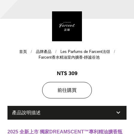
首頁
品牌產品
Les Parfums de Farcent法頌
Farcent香水精油室內擴香-靜謐谷池
集團歷史
NT$ 309
財務資訊
海外代理
前往購買
提供年報、每季財報、法說會資訊
不斷創新突破，致力提供消費者更舒適、方便的居家生
活
產品說明描述
2025 全新上市 獨家DREAMSCENT™專利精油擴香瓶