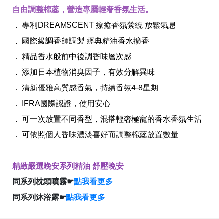
自由調整棉蕊，營造專屬輕奢香氛生活。
． 專利DREAMSCENT 療癒香氛縈繞 放鬆氣息
． 國際級調香師調製 經典精油香水擴香
． 精品香水般前中後調香味層次感
全球經營版圖
． 添加日本植物消臭因子，有效分解異味
． 清新優雅高質感香氣，持續香氛4-8星期
． IFRA國際認證，使用安心
股東服務
人才招募
． 可一次放置不同香型，混搭輕奢極寵的香水香氛生活
查詢即時股價與歷年股利資訊
人，是花仙子企業最珍視的重要資產
． 可依照個人香味濃淡喜好而調整棉蕊放置數量
精緻嚴選晚安系列精油 舒壓晚安
同系列枕頭噴霧☛
點我看更多
同系列沐浴露☛
點我看更多