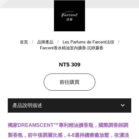
首頁
品牌產品
Les Parfums de Farcent法頌
Farcent香水精油室內擴香-沉靜麝香
NT$ 309
集團歷史
前往購買
財務資訊
海外代理
提供年報、每季財報、法說會資訊
不斷創新突破，致力提供消費者更舒適、方便的居家生
產品說明描述
活
獨家DREAMSCENT™專利精油擴香瓶，國際調香師調
製香氛，前中後調層次感，4-8週持續療癒放鬆，依濃淡