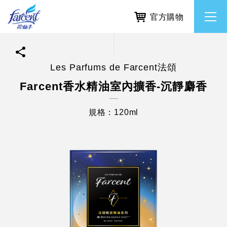
官方購物
Les Parfums de Farcent法頌
繁體中文
所有品牌
Farcent香水精油室內擴香-沉靜麝香
English
香氛去味
規格：120ml
個人護理
除濕防霉
居家清潔洗劑
使命與核心價值
利害關係人互動與經營
重大訊息
常見問題