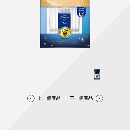
天然清潔洗劑
透過各種型態及管道與利害關係人建立友善溝通平台
股東會相關重要事項與發佈
協助解決您對產品的疑問
居家打掃工具
防蚊驅蟲
經營團隊
ESG永續發展
公司治理
代工服務
重視企業道德、遵守法治，並積極參與社會公益，追求
提升資訊透明度為遵循原則，逐步推動各項制度及辦法
我們提供完整與品質保證的代工服務(ODM/OEM)
永續發展