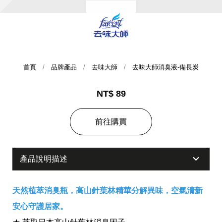
首頁
品牌產品
去味大師
去味大師消臭液-備長炭
NT$ 89
集團歷史
前往購買
財務資訊
海外代理
產品說明描述
提供年報、每季財報、法說會資訊
不斷創新突破，致力提供消費者更舒適、方便的居家生
活
天然植萃消臭瓶，高山針葉林精華分解異味，空氣清新
安心守護居家。