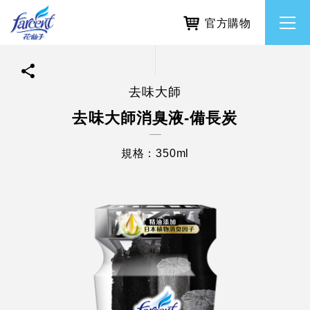
官方購物
去味大師
繁體中文
所有品牌
去味大師消臭液-備長炭
English
香氛去味
規格：350ml
個人護理
除濕防霉
居家清潔洗劑
使命與核心價值
利害關係人互動與經營
重大訊息
常見問題