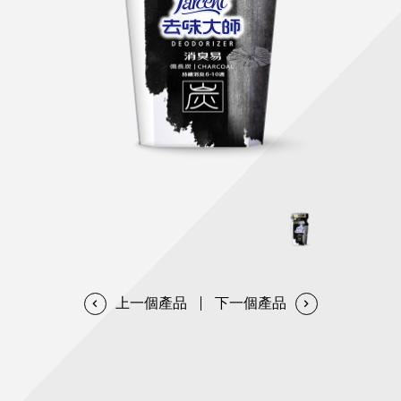
天然清潔洗劑
透過各種型態及管道與利害關係人建立友善溝通平台
股東會相關重要事項與發佈
協助解決您對產品的疑問
居家打掃工具
防蚊驅蟲
經營團隊
ESG永續發展
公司治理
代工服務
重視企業道德、遵守法治，並積極參與社會公益，追求
提升資訊透明度為遵循原則，逐步推動各項制度及辦法
我們提供完整與品質保證的代工服務(ODM/OEM)
永續發展