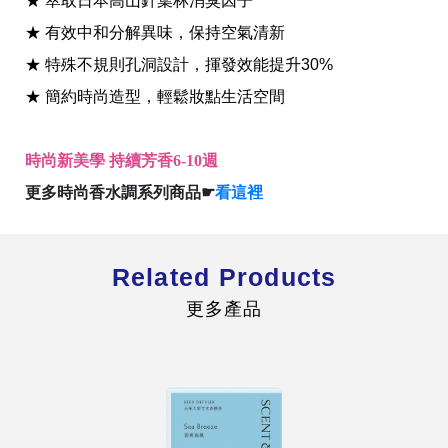
★ 萃取日本高山針葉林消臭因子
★ 有效中和分解異味，保持空氣清新
★ 特殊不規則孔洞設計，揮發效能提升30%
★ 簡約時尚造型，輕鬆妝點生活空間
全球經營版圖
時尚新美學 持續芳香6-10週
更多時尚香水調系列商品☛
看這裡
股東服務
人才招募
查詢即時股價與歷年股利資訊
Related Products
人，是花仙子企業最珍視的重要資產
更多產品