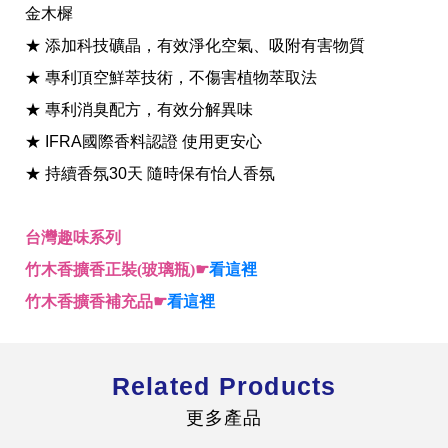
金木樨
★ 添加科技礦晶，有效淨化空氣、吸附有害物質
★ 專利頂空鮮萃技術，不傷害植物萃取法
★ 專利消臭配方，有效分解異味
全球經營版圖
★ IFRA國際香料認證 使用更安心
★ 持續香氛30天 隨時保有怡人香氛
股東服務
台灣趣味系列
人才招募
查詢即時股價與歷年股利資訊
竹木香擴香正裝(玻璃瓶)☛
看這裡
人，是花仙子企業最珍視的重要資產
竹木香擴香補充品☛
看這裡
Related Products
更多產品