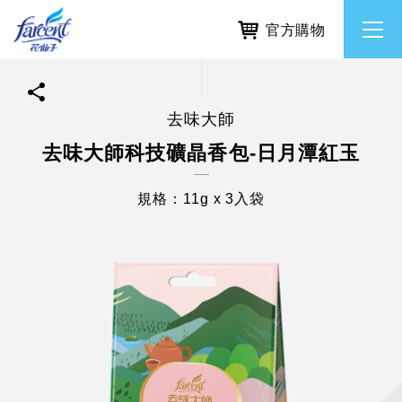
官方購物
去味大師
繁體中文
所有品牌
去味大師科技礦晶香包-日月潭紅玉
English
香氛去味
規格：11g x 3入袋
個人護理
除濕防霉
居家清潔洗劑
使命與核心價值
利害關係人互動與經營
重大訊息
常見問題