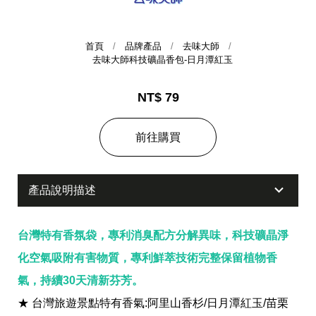
首頁
品牌產品
去味大師
去味大師科技礦晶香包-日月潭紅玉
NT$ 79
前往購買
集團歷史
產品說明描述
財務資訊
海外代理
提供年報、每季財報、法說會資訊
不斷創新突破，致力提供消費者更舒適、方便的居家生
台灣特有香氛袋，專利消臭配方分解異味，科技礦晶淨
活
化空氣吸附有害物質，專利鮮萃技術完整保留植物香
氣，持續30天清新芬芳。
★ 台灣旅遊景點特有香氣:阿里山香杉/日月潭紅玉/苗栗