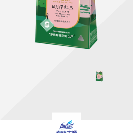
天然清潔洗劑
透過各種型態及管道與利害關係人建立友善溝通平台
股東會相關重要事項與發佈
協助解決您對產品的疑問
居家打掃工具
防蚊驅蟲
經營團隊
ESG永續發展
公司治理
代工服務
重視企業道德、遵守法治，並積極參與社會公益，追求
提升資訊透明度為遵循原則，逐步推動各項制度及辦法
我們提供完整與品質保證的代工服務(ODM/OEM)
永續發展