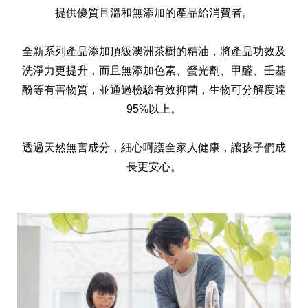
天然清潔洗劑
提供優質且溫和無添加的產品給消費者。
透過各種型態及管道與利害關係人建立友善溝通平台
股東會相關重要事項與發佈
協助解決您對產品的疑問
居家打掃工具
全新系列產品添加頂級澳洲茶樹的精油，將產品功效及
洗淨力更提升，而且無添加色素、螢光劑、甲醛、壬基
酚等有害物質，並通過檢驗有效抑菌，生物可分解度達
防蚊驅蟲
95%以上。
透過天然無害成分，細心呵護全家人健康，讓孩子們成
長更安心。
經營團隊
ESG永續發展
公司治理
代工服務
重視企業道德、遵守法治，並積極參與社會公益，追求
提升資訊透明度為遵循原則，逐步推動各項制度及辦法
我們提供完整與品質保證的代工服務(ODM/OEM)
永續發展