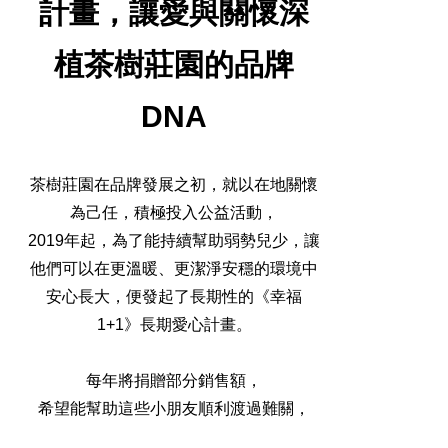
計畫，讓愛與關懷深
植茶樹莊園的品牌
DNA
全球經營版圖
茶樹莊園在品牌發展之初，就以在地關懷
為己任，積極投入公益活動，
股東服務
2019年起，為了能持續幫助弱勢兒少，讓
人才招募
查詢即時股價與歷年股利資訊
他們可以在更溫暖、更潔淨安穩的環境中
人，是花仙子企業最珍視的重要資產
安心長大，便發起了長期性的《幸福
1+1》長期愛心計畫。
每年將捐贈部分銷售額，
希望能幫助這些小朋友順利渡過難關，