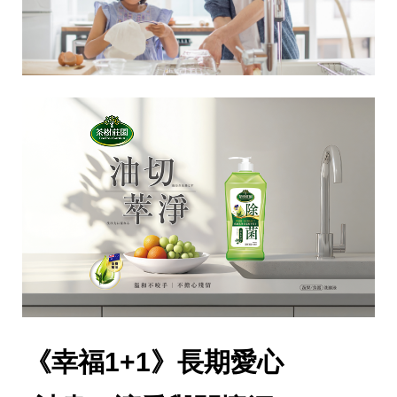
集團歷史
財務資訊
海外代理
提供年報、每季財報、法說會資訊
不斷創新突破，致力提供消費者更舒適、方便的居家生
活
《幸福1+1》長期愛心