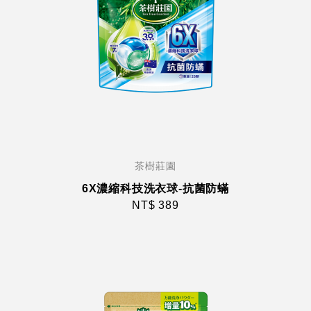
茶樹莊園
6X濃縮科技洗衣球-抗菌防蟎
NT$ 389