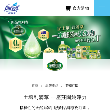
官方購物
回品牌列表
繁體中文
所有品牌
English
香氛去味
個人護理
除濕防霉
首頁
品牌產品
茶樹莊園
土壤到滴萃 一座莊園純淨力
居家清潔洗劑
使命與核心價值
利害關係人互動與經營
重大訊息
常見問題
指標性的天然系家用洗劑品牌茶樹莊園，