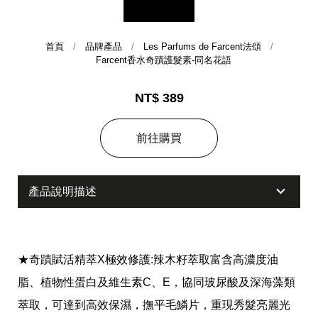
首頁
品牌產品
Les Parfums de Farcent法頌
Farcent香水奇蹟護髮素-同名花語
NT$ 389
前往購買
集團歷史
產品說明描述
財務資訊
海外代理
提供年報、每季財報、法說會資訊
不斷創新突破，致力提供消費者更舒適、方便的居家生
活
★
奇蹟賦活精萃
X
極效修護
:
辣木籽萃取富含高濃度油
脂、植物性蛋白及維生素
C
、
E
，協同玻尿酸及深海藻類
萃取，可達到高效保濕，撫平毛鱗片，重現秀髮亮麗光