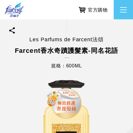
官方購物
Les Parfums de Farcent法頌
繁體中文
所有品牌
Farcent香水奇蹟護髮素-同名花語
English
香氛去味
規格：600ML
個人護理
除濕防霉
居家清潔洗劑
使命與核心價值
利害關係人互動與經營
重大訊息
常見問題