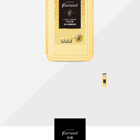
天然清潔洗劑
透過各種型態及管道與利害關係人建立友善溝通平台
股東會相關重要事項與發佈
協助解決您對產品的疑問
居家打掃工具
防蚊驅蟲
經營團隊
ESG永續發展
公司治理
代工服務
重視企業道德、遵守法治，並積極參與社會公益，追求
提升資訊透明度為遵循原則，逐步推動各項制度及辦法
我們提供完整與品質保證的代工服務(ODM/OEM)
永續發展