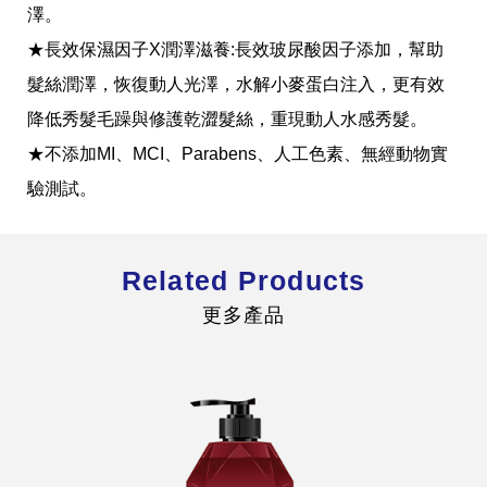
澤。
★
長效保濕因子
X
潤澤滋養
:
長效玻尿酸因子添加，幫助
髮絲潤澤，恢復動人光澤，水解小麥蛋白注入，更有效
降低秀髮毛躁與修護乾澀髮絲，重現動人水感秀髮。
全球經營版圖
★
不添加
MI
、
MCI
、
Parabens
、人工色素、無經動物實
驗測試。
股東服務
人才招募
查詢即時股價與歷年股利資訊
Related Products
人，是花仙子企業最珍視的重要資產
更多產品