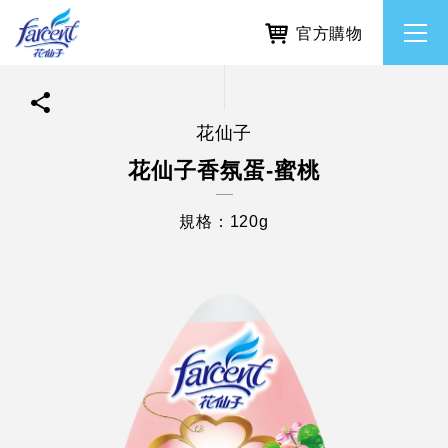
官方購物
花仙子
繁體中文
所有品牌
花仙子香氛蛋-蜜桃
English
香氛去味
規格：120g
個人護理
除濕防霉
居家清潔洗劑
使命與核心價值
利害關係人互動與經營
重大訊息
常見問題