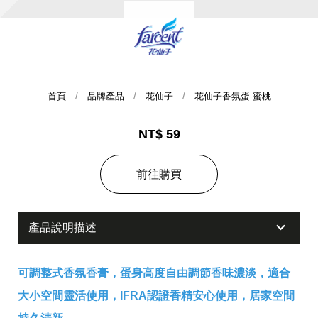
首頁
品牌產品
花仙子
花仙子香氛蛋-蜜桃
NT$ 59
集團歷史
前往購買
財務資訊
海外代理
產品說明描述
提供年報、每季財報、法說會資訊
不斷創新突破，致力提供消費者更舒適、方便的居家生
活
可調整式香氛香膏，蛋身高度自由調節香味濃淡，適合
大小空間靈活使用，IFRA認證香精安心使用，居家空間