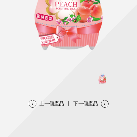
天然清潔洗劑
透過各種型態及管道與利害關係人建立友善溝通平台
股東會相關重要事項與發佈
協助解決您對產品的疑問
居家打掃工具
防蚊驅蟲
經營團隊
ESG永續發展
公司治理
代工服務
重視企業道德、遵守法治，並積極參與社會公益，追求
提升資訊透明度為遵循原則，逐步推動各項制度及辦法
我們提供完整與品質保證的代工服務(ODM/OEM)
永續發展