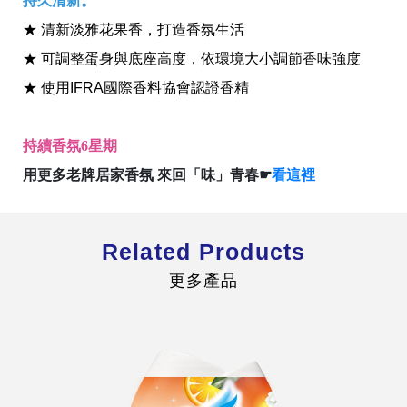
持久清新。
★ 清新淡雅花果香，打造香氛生活
★ 可調整蛋身與底座高度，依環境大小調節香味強度
★ 使用IFRA國際香料協會認證香精
全球經營版圖
持續香氛6星期
用更多老牌居家香氛 來回「味」青春☛
看這裡
股東服務
人才招募
查詢即時股價與歷年股利資訊
Related Products
人，是花仙子企業最珍視的重要資產
更多產品