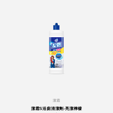
潔霜
潔霜S浴廁清潔劑-亮潔檸檬