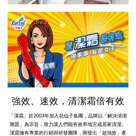
集團歷史
財務資訊
海外代理
提供年報、每季財報、法說會資訊
不斷創新突破，致力提供消費者更舒適、方便的居家生
強效、速效，清潔霜倍有效
活
「潔霜」於2003年加入花仙子集團，品牌以「解決清潔
難題」為宗旨，致力讓人們能有效率地完成居家清潔。
潔霜擁有專業的行銷與研發團隊，開發出「超強效」產