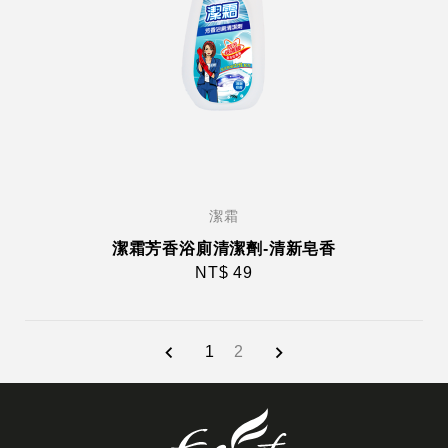
潔霜
潔霜芳香浴廁清潔劑-清新皂香
NT$ 49
1
2