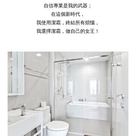
天然清潔洗劑
自信專業是我的武器；
透過各種型態及管道與利害關係人建立友善溝通平台
股東會相關重要事項與發佈
協助解決您對產品的疑問
在這個新時代，
居家打掃工具
我使用潔霜，終結所有煩惱，
我選擇潔霜，做自己的女王！
防蚊驅蟲
經營團隊
ESG永續發展
公司治理
代工服務
重視企業道德、遵守法治，並積極參與社會公益，追求
提升資訊透明度為遵循原則，逐步推動各項制度及辦法
我們提供完整與品質保證的代工服務(ODM/OEM)
永續發展