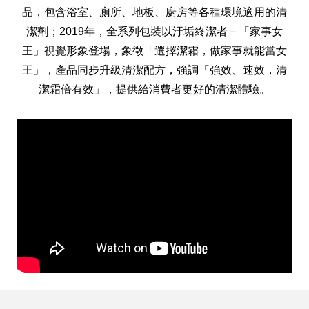
品，包含浴室、廁所、地板、廚房等各種環境適用的清
潔劑；2019年，全系列包裝以汙垢終潔者－「家事女
王」視覺形象登場，象徵「選擇潔霜，做家事就能當女
王」，產品同步升級清潔配方，強調「強效、速效，清
潔霜倍有效」，提供給消費者更好的清潔體驗。
全球經營版圖
股東服務
人才招募
查詢即時股價與歷年股利資訊
人，是花仙子企業最珍視的重要資產