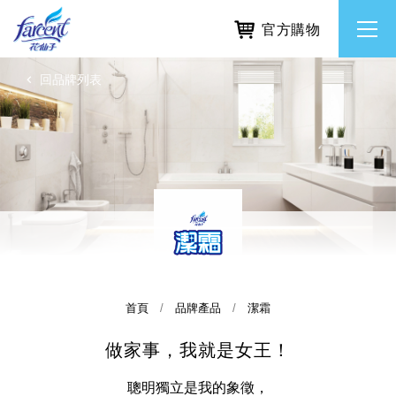
官方購物
回品牌列表
繁體中文
所有品牌
English
香氛去味
個人護理
除濕防霉
首頁
品牌產品
潔霜
做家事，我就是女王！
居家清潔洗劑
使命與核心價值
利害關係人互動與經營
重大訊息
常見問題
聰明獨立是我的象徵，