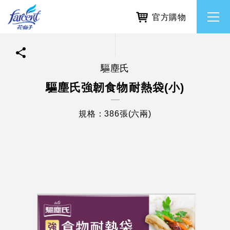
官方購物
驅塵氏
繁體中文
所有品牌
驅塵氏強韌食物耐熱袋(小)
English
香氛去味
規格：386張(六兩)
個人護理
除濕防霉
居家清潔洗劑
使命與核心價值
利害關係人互動與經營
重大訊息
常見問題