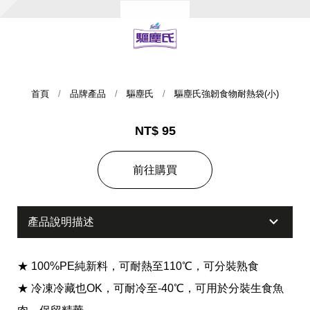
首頁
品牌產品
驅塵氏
驅塵氏強韌食物耐熱袋(小)
NT$ 95
集團歷史
前往購買
財務資訊
海外代理
產品說明描述
提供年報、每季財報、法說會資訊
不斷創新突破，致力提供消費者更舒適、方便的居家生
活
★ 100%PE純新料，可耐熱至110℃，可分裝熟食
★ 冷凍冷藏也OK，可耐冷至-40℃，可用於分裝生食魚