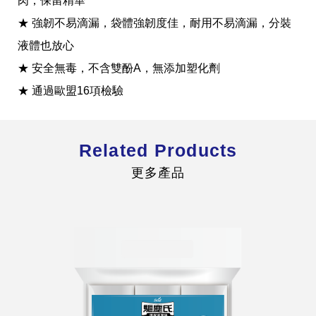
肉，保留精華
★ 強韌不易滴漏，袋體強韌度佳，耐用不易滴漏，分裝
液體也放心
★ 安全無毒，不含雙酚A，無添加塑化劑
★ 通過歐盟16項檢驗
全球經營版圖
Related Products
股東服務
人才招募
更多產品
查詢即時股價與歷年股利資訊
人，是花仙子企業最珍視的重要資產