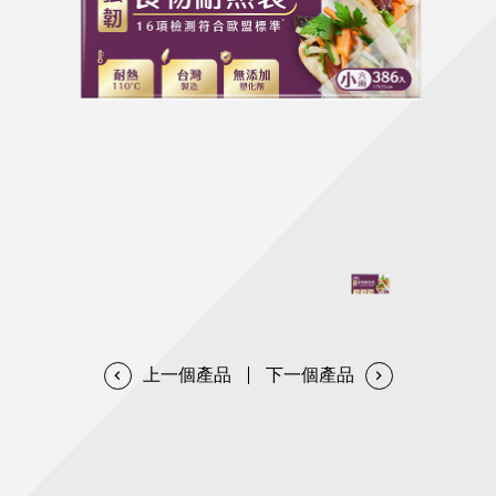
天然清潔洗劑
透過各種型態及管道與利害關係人建立友善溝通平台
股東會相關重要事項與發佈
協助解決您對產品的疑問
居家打掃工具
防蚊驅蟲
經營團隊
ESG永續發展
公司治理
代工服務
重視企業道德、遵守法治，並積極參與社會公益，追求
提升資訊透明度為遵循原則，逐步推動各項制度及辦法
我們提供完整與品質保證的代工服務(ODM/OEM)
永續發展