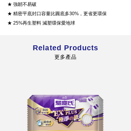
★ 強韌不易破
★ 精密平底封口容量比圓底多30%，更省更環保
★ 25%再生塑料 減塑環保愛地球
全球經營版圖
Related Products
更多產品
股東服務
人才招募
查詢即時股價與歷年股利資訊
人，是花仙子企業最珍視的重要資產