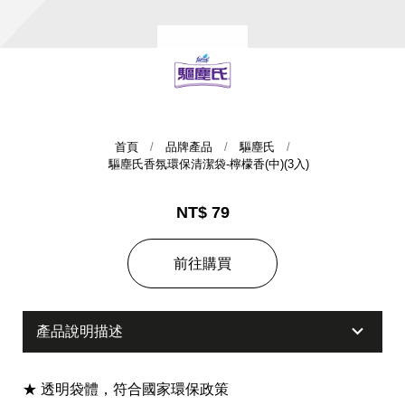
首頁
品牌產品
驅塵氏
驅塵氏香氛環保清潔袋-檸檬香(中)(3入)
集團歷史
NT$ 79
財務資訊
海外代理
前往購買
提供年報、每季財報、法說會資訊
不斷創新突破，致力提供消費者更舒適、方便的居家生
活
產品說明描述
★ 透明袋體，符合國家環保政策