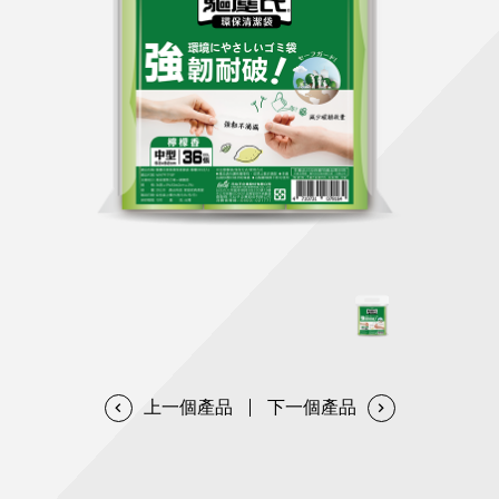
天然清潔洗劑
透過各種型態及管道與利害關係人建立友善溝通平台
股東會相關重要事項與發佈
協助解決您對產品的疑問
居家打掃工具
防蚊驅蟲
經營團隊
ESG永續發展
公司治理
代工服務
重視企業道德、遵守法治，並積極參與社會公益，追求
提升資訊透明度為遵循原則，逐步推動各項制度及辦法
我們提供完整與品質保證的代工服務(ODM/OEM)
永續發展