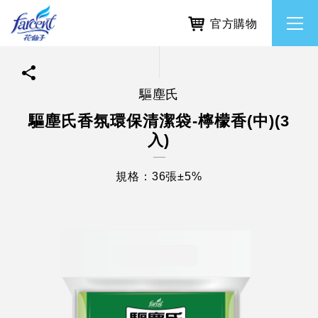
官方購物
驅塵氏
繁體中文
所有品牌
驅塵氏香氛環保清潔袋-檸檬香(中)(3
入)
English
香氛去味
規格：36張±5%
個人護理
除濕防霉
居家清潔洗劑
使命與核心價值
利害關係人互動與經營
重大訊息
常見問題