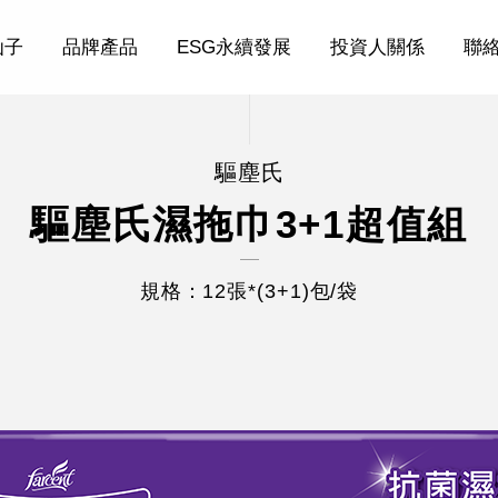
仙子
品牌產品
ESG永續發展
投資人關係
聯
驅塵氏
驅塵氏濕拖巾3+1超值組
規格：12張*(3+1)包/袋