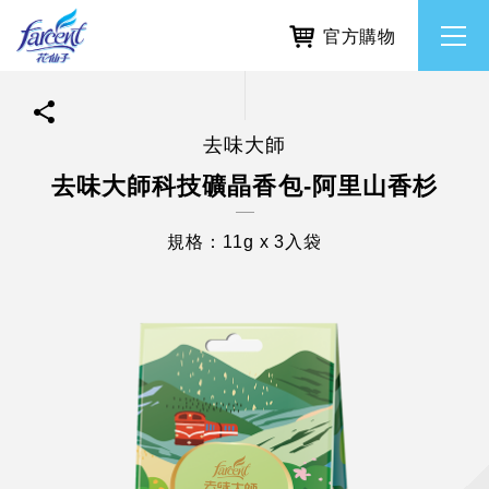
官方購物
去味大師
繁體中文
所有品牌
去味大師科技礦晶香包-阿里山香杉
English
香氛去味
規格：11g x 3入袋
個人護理
除濕防霉
居家清潔洗劑
使命與核心價值
利害關係人互動與經營
重大訊息
常見問題