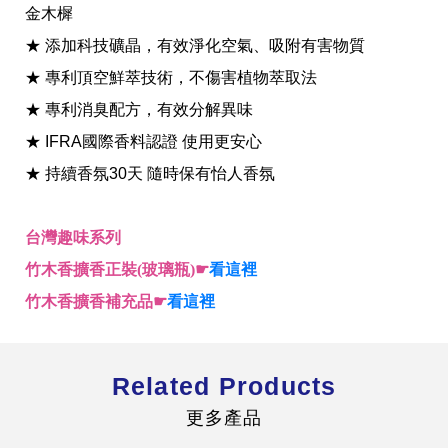
金木樨
★ 添加科技礦晶，有效淨化空氣、吸附有害物質
★ 專利頂空鮮萃技術，不傷害植物萃取法
★ 專利消臭配方，有效分解異味
全球經營版圖
★ IFRA國際香料認證 使用更安心
★ 持續香氛30天 隨時保有怡人香氛
股東服務
台灣趣味系列
人才招募
查詢即時股價與歷年股利資訊
竹木香擴香正裝(玻璃瓶)☛
看這裡
人，是花仙子企業最珍視的重要資產
竹木香擴香補充品☛
看這裡
Related Products
更多產品