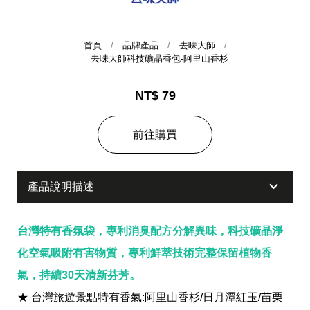
首頁
品牌產品
去味大師
去味大師科技礦晶香包-阿里山香杉
NT$ 79
前往購買
集團歷史
產品說明描述
財務資訊
海外代理
提供年報、每季財報、法說會資訊
不斷創新突破，致力提供消費者更舒適、方便的居家生
台灣特有香氛袋，專利消臭配方分解異味，科技礦晶淨
活
化空氣吸附有害物質，專利鮮萃技術完整保留植物香
氣，持續30天清新芬芳。
★ 台灣旅遊景點特有香氣:阿里山香杉/日月潭紅玉/苗栗