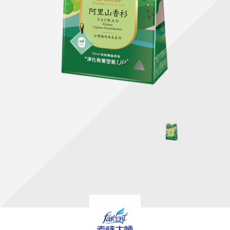
天然清潔洗劑
透過各種型態及管道與利害關係人建立友善溝通平台
股東會相關重要事項與發佈
協助解決您對產品的疑問
居家打掃工具
防蚊驅蟲
經營團隊
ESG永續發展
公司治理
代工服務
重視企業道德、遵守法治，並積極參與社會公益，追求
提升資訊透明度為遵循原則，逐步推動各項制度及辦法
我們提供完整與品質保證的代工服務(ODM/OEM)
永續發展