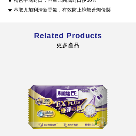
★ 精密平底封口，容量比圓底封口多30%
★ 萃取尤加利清新香氣，有效防止蟑螂蒼蠅侵襲
Related Products
全球經營版圖
更多產品
股東服務
人才招募
查詢即時股價與歷年股利資訊
人，是花仙子企業最珍視的重要資產