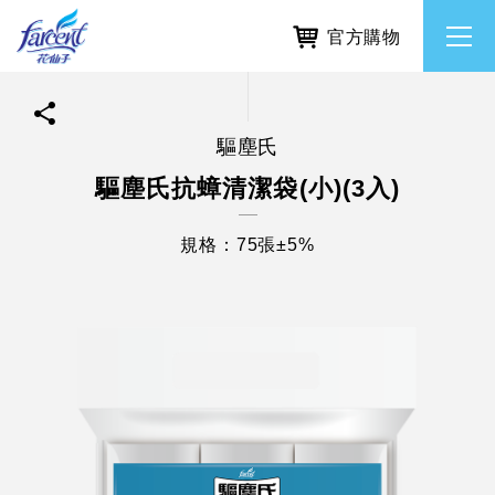
官方購物
驅塵氏
繁體中文
所有品牌
驅塵氏抗蟑清潔袋(小)(3入)
English
香氛去味
規格：75張±5%
個人護理
除濕防霉
居家清潔洗劑
使命與核心價值
利害關係人互動與經營
重大訊息
常見問題