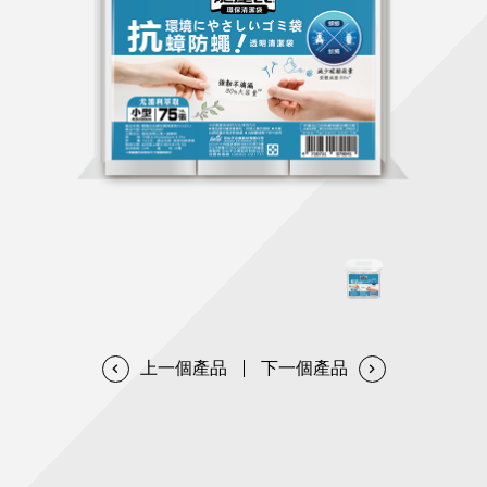
天然清潔洗劑
透過各種型態及管道與利害關係人建立友善溝通平台
股東會相關重要事項與發佈
協助解決您對產品的疑問
居家打掃工具
防蚊驅蟲
經營團隊
ESG永續發展
公司治理
代工服務
重視企業道德、遵守法治，並積極參與社會公益，追求
提升資訊透明度為遵循原則，逐步推動各項制度及辦法
我們提供完整與品質保證的代工服務(ODM/OEM)
永續發展