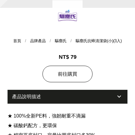
首頁
品牌產品
驅塵氏
驅塵氏抗蟑清潔袋(小)(3入)
NT$ 79
集團歷史
前往購買
財務資訊
海外代理
產品說明描述
提供年報、每季財報、法說會資訊
不斷創新突破，致力提供消費者更舒適、方便的居家生
活
★ 100%全新PE料，強韌耐重不滴漏
★ 碳酸鈣配方，更環保